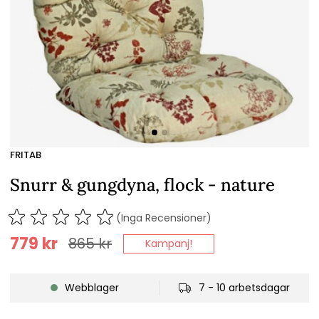
FRITAB
Snurr & gungdyna, flock - nature
(Inga Recensioner)
779
kr
865
kr
Kampanj!
Webblager
7 - 10 arbetsdagar