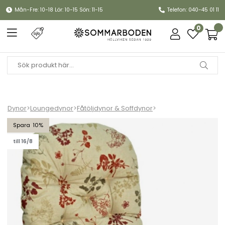
Mån-Fre: 10-18 Lör: 10-15 Sön: 11-15
Telefon: 040-45 01 11
0
Dynor
>
Loungedynor
>
Fåtöljdynor & Soffdynor
>
Snurr & gungdyna, flock - nature
10
till 16/8