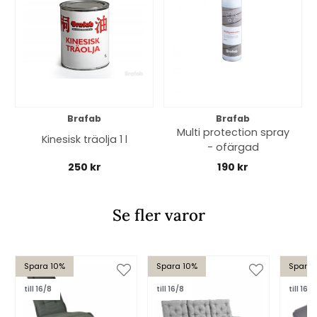
Brafab
Brafab
Multi protection spray
Kinesisk träolja 1 l
- ofärgad
250 kr
190 kr
Se fler varor
Spara 10%
Spara 10%
Spara 
till 16/8
till 16/8
till 16/8