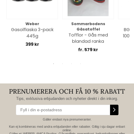
Weber
Sommarbodens
Bi
Gasolflaska 3-pack
Gåsatoffel
BGE 
Tofflor - Gås med
445g
100% 
blandad ranka
399 kr
fr. 579 kr
PRENUMERERA OCH FÅ 10 % RABATT
Tips, exklusiva erbjudanden och nyheter direkt i din inkorg.
Gäller endast nya prenumeranter.
Kan ej kombineras med andra erbjudanden eller rabatter. Giltig i sju dagar enbart
online.
Gäller ej: WEBER, AMCA Studios, Gåsatoffeln, presentkort, heliumballonger eller