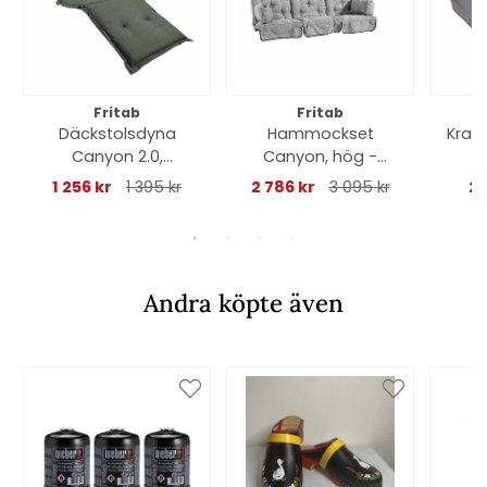
Fritab
Fritab
Däckstolsdyna
Hammockset
Krabi
Canyon 2.0,
Canyon, hög -
nackkudde -
titangrå struktur
1 256 kr
1 395 kr
2 786 kr
3 095 kr
22
skogsgrön
Andra köpte även