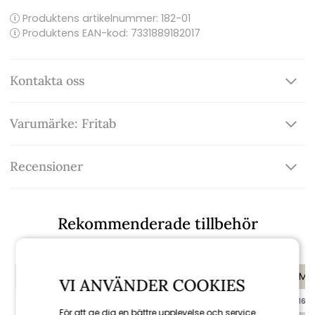
Produktens artikelnummer:
182-01
Produktens EAN-kod: 7331889182017
Kontakta oss
Varumärke: Fritab
Recensioner
Rekommenderade tillbehör
KAMPANJ
KAMPANJ
KAMP
VI ANVÄNDER COOKIES
till 16/8
till 16/8
För att ge dig en bättre upplevelse och service