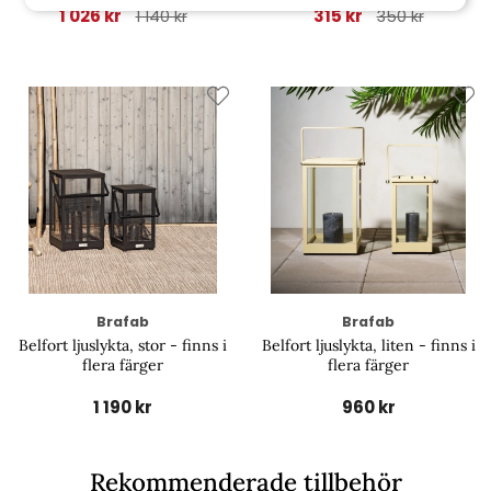
1 026 kr
315 kr
1 140 kr
350 kr
Brafab
Brafab
Belfort ljuslykta, stor - finns i
Belfort ljuslykta, liten - finns i
flera färger
flera färger
1 190 kr
960 kr
Rekommenderade tillbehör