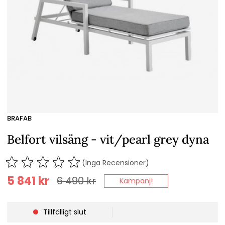
BRAFAB
Belfort vilsäng - vit/pearl grey dyna
(Inga Recensioner)
5 841
kr
6 490
kr
Kampanj!
Tillfälligt slut