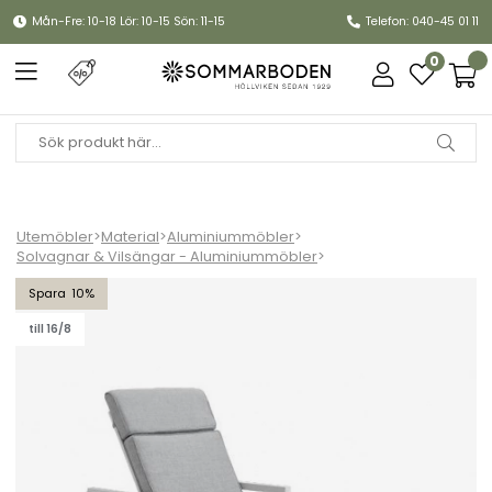
Mån-Fre: 10-18 Lör: 10-15 Sön: 11-15
Telefon: 040-45 01 11
0
Utemöbler
>
Material
>
Aluminiummöbler
>
Solvagnar & Vilsängar - Aluminiummöbler
>
Belfort vilsäng - vit/pearl grey dyna
10
till 16/8