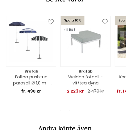
Spara 10%
Spara 
till 16/8
Brafab
Brafab
Follina push-up
Weldon fotpall -
Kent
parasoll Ø 1,8 m -
vit/tea dyna
g
flera färger
fr. 490 kr
2 223 kr
2 470 kr
fr. 14
Andra köpte även