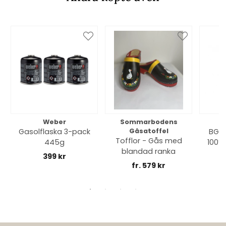
Weber
Sommarbodens
Bi
Gasolflaska 3-pack
Gåsatoffel
BGE 
Tofflor - Gås med
445g
100% 
blandad ranka
399 kr
fr. 579 kr