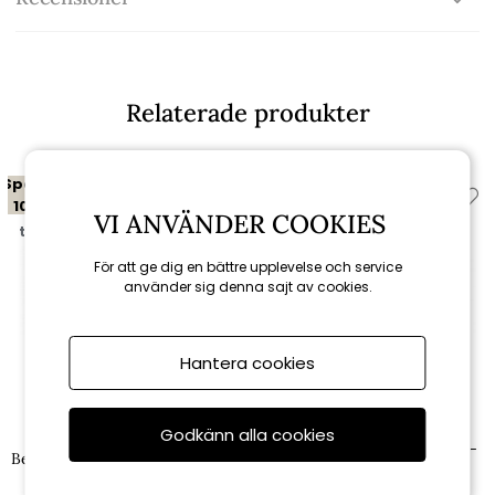
Relaterade produkter
Spara
Spara
10%
10%
VI ANVÄNDER COOKIES
till 16/8
till 16/8
För att ge dig en bättre upplevelse och service
använder sig denna sajt av cookies.
Hantera cookies
Brafab
Brafab
Godkänn alla cookies
Belfort brickbord 23x30 cm -
Belfort sidobord 50x50 cm - vit
vit