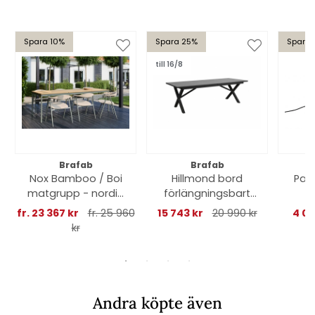
Spara 10%
Spara 25%
Spara 
till 16/8
Brafab
Brafab
Nox Bamboo / Boi
Hillmond bord
Pam
matgrupp - nordic
förlängningsbart
5
green
238-297x100 H73
lju
fr. 23 367 kr
fr. 25 960
15 743 kr
20 990 kr
4 05
cm - svart/grå
kr
Andra köpte även