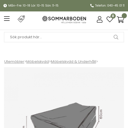
Mån-Fre: 10-18 Lör: 10-15 Sön: 11-15
Telefon: 040-45 01 11
0
Utemöbler
>
Möbelskydd
>
Möbelskydd & Underhåll
>
Möbelskydd fåtölj 115x105xH80/60 cm, andas - svart