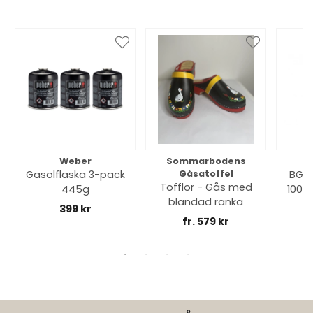
Weber
Sommarbodens
Bi
Gasolflaska 3-pack
Gåsatoffel
BGE 
Tofflor - Gås med
445g
100% 
blandad ranka
399 kr
fr. 579 kr