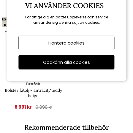
Relaterade produkter
VI ANVÄNDER COOKIES
För att ge dig en bättre upplevelse och service
Spara
använder sig denna sajt av cookies.
10%
till 16/8
Hantera cookies
Godkänn alla cookies
Brafab
Bolster fåtölj - antracit/teddy
beige
8 991 kr
9 990 kr
Rekommenderade tillbehör