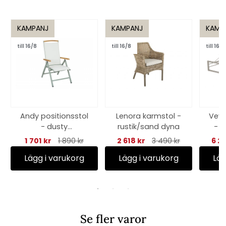
KAMPANJ
KAMPANJ
KAMP
till 16/8
till 16/8
till 16/8
Andy positionsstol
Lenora karmstol -
Vevi 
- dusty
rustik/sand dyna
- k
green/offwhite
1 701 kr
1 890 kr
2 618 kr
3 490 kr
6 2
textilene
Lägg i varukorg
Lägg i varukorg
Läg
Se fler varor