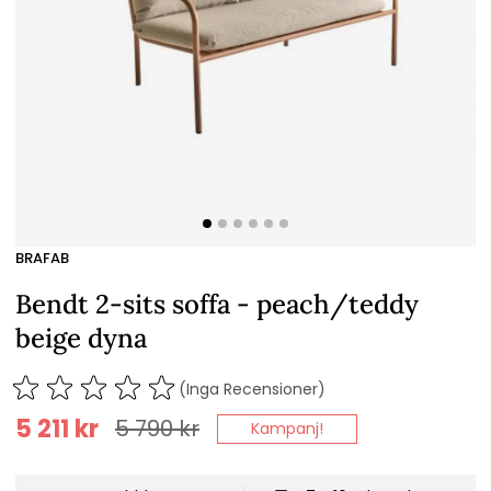
BRAFAB
Bendt 2-sits soffa - peach/teddy
beige dyna
(Inga Recensioner)
5 211
kr
5 790
kr
Kampanj!