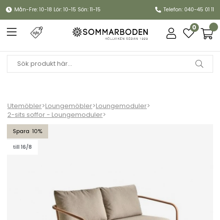
Mån-Fre: 10-18 Lör: 10-15 Sön: 11-15
Telefon: 040-45 01 11
0
Utemöbler
>
Loungemöbler
>
Loungemoduler
>
2-sits soffor - Loungemoduler
>
Bendt 2-sits soffa - peach/teddy beige dyna
10
till 16/8