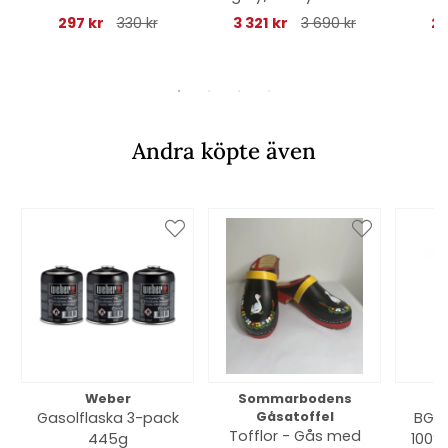
dyna
297 kr
330 kr
3 321 kr
3 690 kr
25
Andra köpte även
Weber
Sommarbodens
Bi
Gasolflaska 3-pack
Gåsatoffel
BGE 
Tofflor - Gås med
445g
100% 