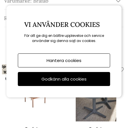
Varumärke: Brafab
Recensioner
VI ANVÄNDER COOKIES
För att ge dig en bättre upplevelse och service
använder sig denna sajt av cookies.
Relaterade produkter
Hantera cookies
Spara
Spara
10%
10%
Godkänn alla cookies
till 16/8