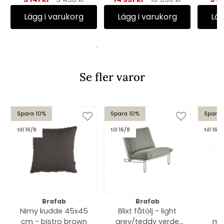
Lägg i varukorg
Lägg i varukorg
Läg
Se fler varor
Spara 10%
Spara 10%
Spara 
till 16/8
till 16/8
till 16/8
Brafab
Brafab
Nimy kudde 45x45
Blixt fåtölj - light
B
cm - bistro brown
grey/teddy verde
mö