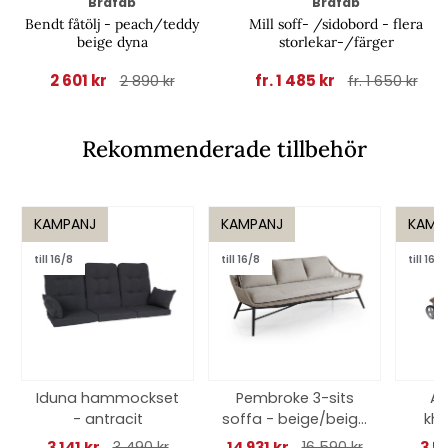
Brafab
Brafab
Bendt fåtölj - peach/teddy
Mill soff- /sidobord - flera
beige dyna
storlekar-/färger
2 601 kr
fr. 1 485 kr
2 890 kr
fr. 1 650 kr
Rekommenderade tillbehör
KAMPANJ
KAMPANJ
KAMP
till 16/8
till 16/8
till 16/8
Iduna hammockset
Pembroke 3-sits
An
- antracit
soffa - beige/beige
kha
dyna
3 141 kr
3 490 kr
14 931 kr
16 590 kr
3 5