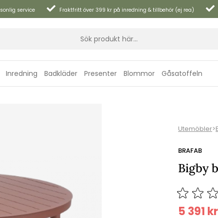
sonlig service
Fraktfritt över 399 kr på inredning & tillbehör (ej rea)
Inredning
Badkläder
Presenter
Blommor
Gåsatoffeln
Utemöbler
>
BRAFAB
Bigby b
5 391
kr