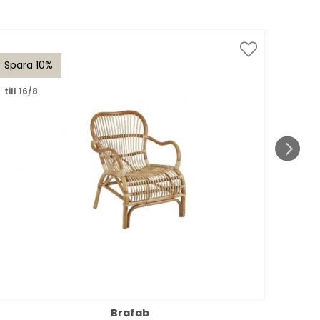
Spara 10%
Spar
till 16/8
till 1
Brafab