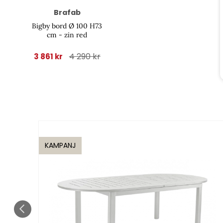
Brafab
Bigby bord Ø 100 H73
cm - zin red
4 290 kr
3 861 kr
KAMPANJ