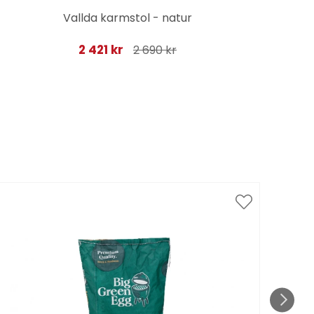
Vallda karmstol - natur
2 421 kr
2 690 kr
Spar
till 1