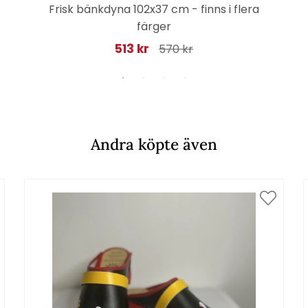
Frisk bänkdyna 102x37 cm - finns i flera
färger
513 kr
570 kr
Andra köpte även