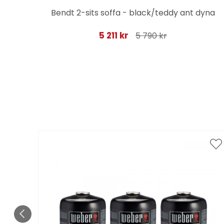
t
Bendt 2-sits soffa - black/teddy ant dyna
5 211 kr
5 790 kr