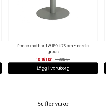
Peace matbord Ø 150 H73 cm - nordic
green
10 161 kr
11 290 kr
Lägg i varukorg
Se fler varor