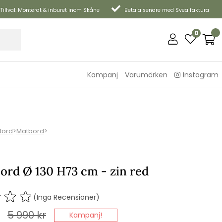
Tillval: Monterat & inburet inom Skåne
Betala senare med Svea faktura
0
Kampanj
Varumärken
Instagram
Bord
>
Matbord
>
ord Ø 130 H73 cm - zin red
(Inga Recensioner)
5 990
kr
Kampanj!