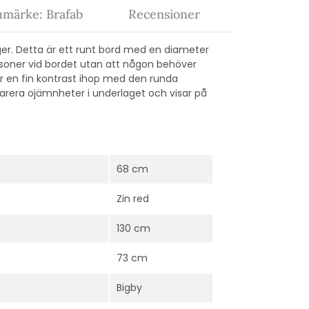
umärke: Brafab
Recensioner
rger. Detta är ett runt bord med en diameter
rsoner vid bordet utan att någon behöver
lir en fin kontrast ihop med den runda
parera ojämnheter i underlaget och visar på
68 cm
Zin red
130 cm
73 cm
Bigby