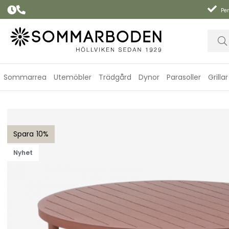
Per
Sommarrea
Utemöbler
Trädgård
Dynor
Parasoller
Grillar
Bigby bord Ø 130 H73 cm - zin red
10
Nyhet