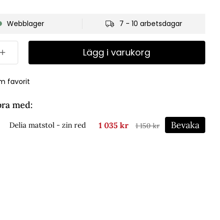
Webblager
7 - 10 arbetsdagar
Lägg i varukorg
m favorit
bra med:
Bevaka
1 035 kr
Delia matstol - zin red
1 150 kr