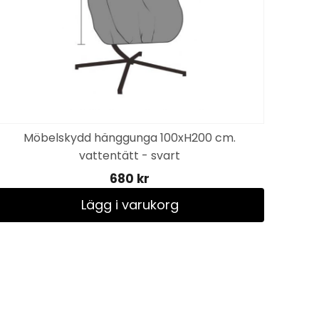
Möbelskydd hänggunga 100xH200 cm.
Sl
vattentätt - svart
680 kr
Lägg i varukorg