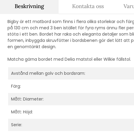
Beskrivning
Kontakta oss
Var
Bigby är ett matbord som finns i flera olika storlekar och fä
på 130 cm och med 3 ben istället för fyra ryms ännu fler pe
stöta i ett ben. Bordet har raka och eleganta detaljer som b
formen, inbyggda skruvfötter i bordsbenen gör det lätt att 
en genomtänkt design.
Matcha gärna bordet med Delia matstol eller Wilkie fällstol.
Avstånd mellan golv och bordsram:
Färg:
Mått: Diameter:
Mått: Höjd:
Serie: