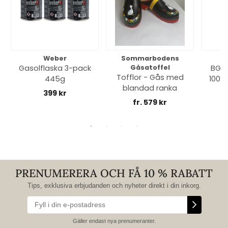
Weber
Sommarbodens
Bi
Gasolflaska 3-pack
Gåsatoffel
BGE 
Tofflor - Gås med
445g
100% 
blandad ranka
399 kr
fr. 579 kr
PRENUMERERA OCH FÅ 10 % RABATT
Tips, exklusiva erbjudanden och nyheter direkt i din inkorg.
Gäller endast nya prenumeranter.