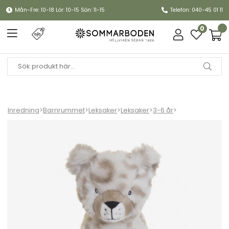
Mån-Fre: 10-18 Lör: 10-15 Sön: 11-15
Telefon: 040-45 01 11
0
Inredning
>
Barnrummet
>
Leksaker
>
Leksaker
>
3-6 år
>
Boo Cutie Heads, liten - vit