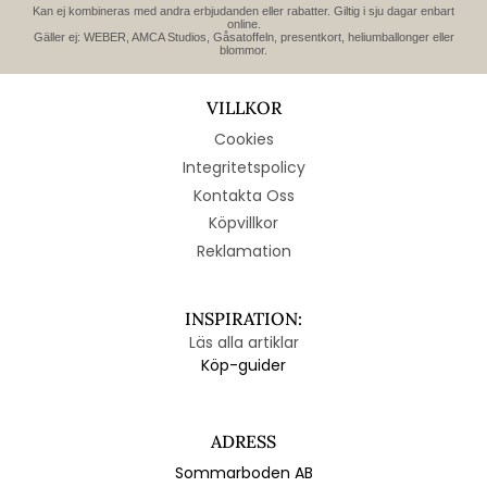
Kan ej kombineras med andra erbjudanden eller rabatter. Giltig i sju dagar enbart
online.
Gäller ej: WEBER, AMCA Studios, Gåsatoffeln, presentkort, heliumballonger eller
blommor.
VILLKOR
Cookies
Integritetspolicy
Kontakta Oss
Köpvillkor
Reklamation
INSPIRATION:
Läs alla artiklar
Köp-guider
ADRESS
Sommarboden AB