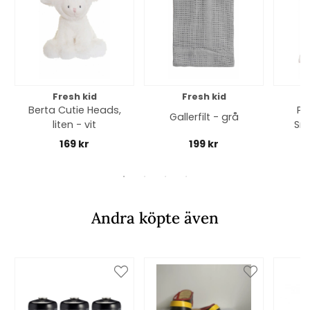
Fresh kid
Fresh kid
Berta Cutie Heads,
Pa
Gallerfilt - grå
liten - vit
Snu
169 kr
199 kr
Andra köpte även