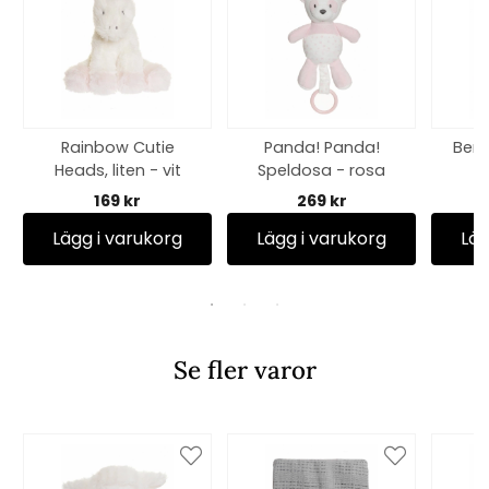
Rainbow Cutie
Panda! Panda!
Bert
Heads, liten - vit
Speldosa - rosa
169 kr
269 kr
Lägg i varukorg
Lägg i varukorg
Läg
Se fler varor