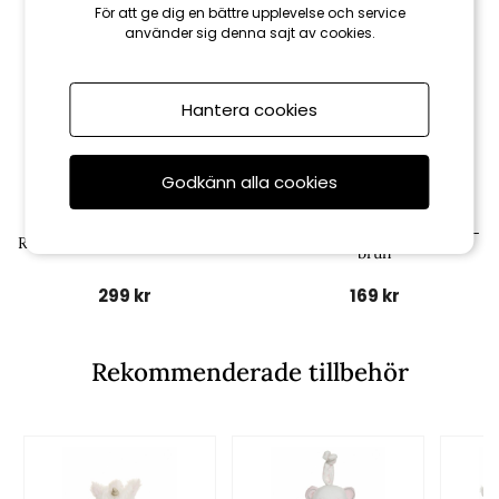
För att ge dig en bättre upplevelse och service
använder sig denna sajt av cookies.
Hantera cookies
Godkänn alla cookies
Fresh kid
Fresh kid
Geoffrey Cutie Heads, liten -
Rose Cutie Heads, stor - brun
brun
299 kr
169 kr
Rekommenderade tillbehör