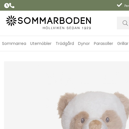
Per
Sommarrea
Utemöbler
Trädgård
Dynor
Parasoller
Grillar
Bamboo Freshies panda - vit/brun