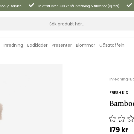
sonlig service
Fraktfritt över 399 kr på inredning & tillbehör (ej rea)
Inredning
Badkläder
Presenter
Blommor
Gåsatoffeln
Inredning
>
B
FRESH KID
Bamboo
179
kr