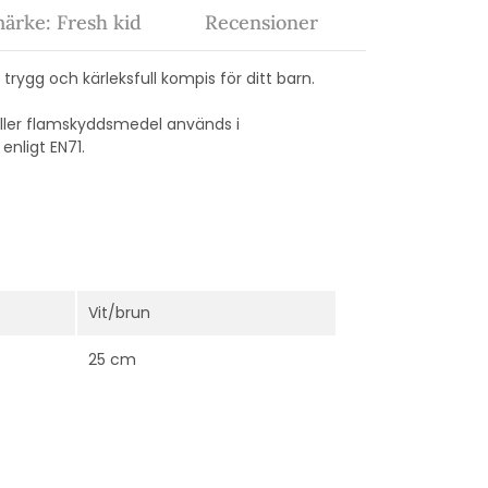
ärke: Fresh kid
Recensioner
ygg och kärleksfull kompis för ditt barn.
 eller flamskyddsmedel används i
enligt EN71.
Vit/brun
25 cm