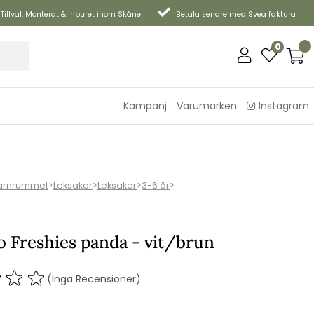
Tillval: Monterat & inburet inom Skåne
Betala senare med Svea faktura
0
Kampanj
Varumärken
Instagram
arnrummet
>
Leksaker
>
Leksaker
>
3-6 år
>
 Freshies panda - vit/brun
(Inga Recensioner)