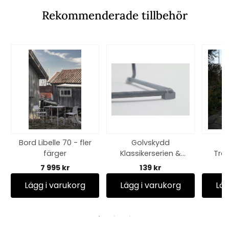
Rekommenderade tillbehör
Bord Libelle 70 - fler
Golvskydd
färger
Klassikerserien &
Tref
High Tech - svart
7 995 kr
139 kr
Lägg i varukorg
Lägg i varukorg
Läg