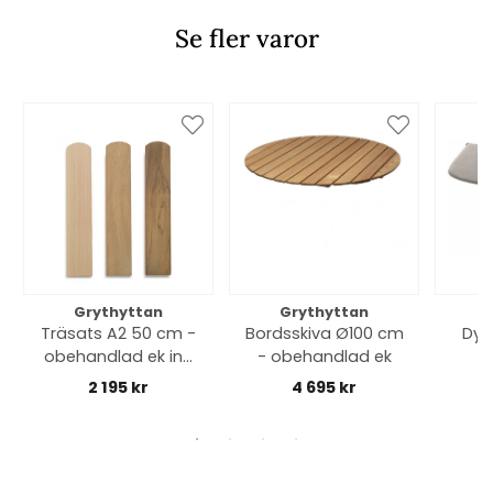
Se fler varor
Grythyttan
Grythyttan
Träsats A2 50 cm -
Bordsskiva Ø100 cm
Dyna
obehandlad ek inkl
- obehandlad ek
skruv
2 195 kr
4 695 kr