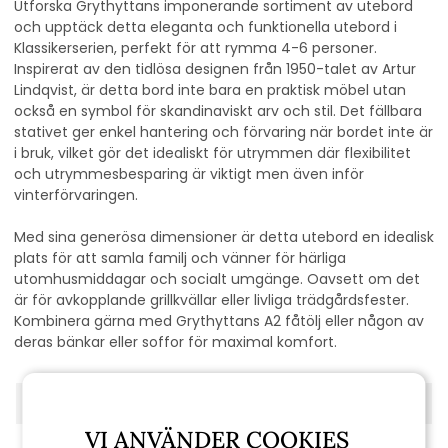
Utforska Grythyttans imponerande sortiment av utebord
och upptäck detta eleganta och funktionella utebord i
Klassikerserien, perfekt för att rymma 4-6 personer.
Inspirerat av den tidlösa designen från 1950-talet av Artur
Lindqvist, är detta bord inte bara en praktisk möbel utan
också en symbol för skandinaviskt arv och stil. Det fällbara
stativet ger enkel hantering och förvaring när bordet inte är
i bruk, vilket gör det idealiskt för utrymmen där flexibilitet
och utrymmesbesparing är viktigt men även inför
vinterförvaringen.
Med sina generösa dimensioner är detta utebord en idealisk
plats för att samla familj och vänner för härliga
utomhusmiddagar och socialt umgänge. Oavsett om det
är för avkopplande grillkvällar eller livliga trädgårdsfester.
Kombinera gärna med Grythyttans A2 fåtölj eller någon av
deras bänkar eller soffor för maximal komfort.
Färg:
Oljad ek/varmförzinkat stativ
VI ANVÄNDER COOKIES
Mått: Bredd:
92 cm