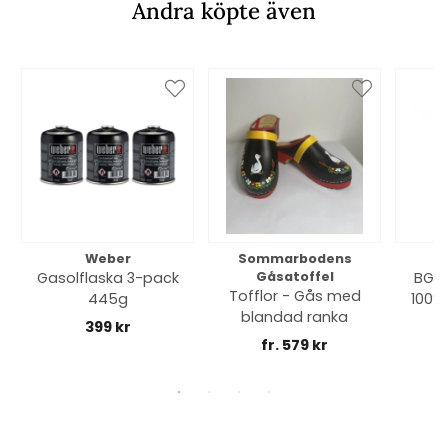
Andra köpte även
Weber
Sommarbodens
Bi
Gasolflaska 3-pack
Gåsatoffel
BGE 
Tofflor - Gås med
445g
100% 
blandad ranka
399 kr
fr. 579 kr