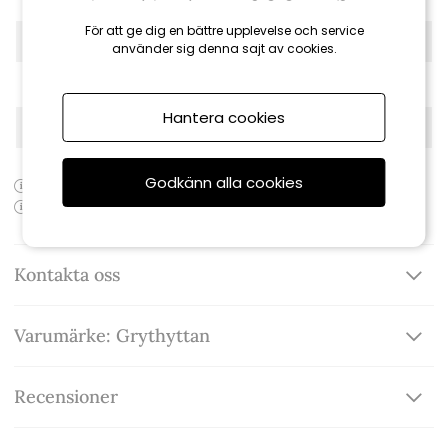
För att ge dig en bättre upplevelse och service
Mått: Höjd:
72 cm
använder sig denna sajt av cookies.
Mått: Längd:
170 cm
Hantera cookies
Serie:
Klassiker
Godkänn alla cookies
Produktens artikelnummer:
101856
Produktens EAN-kod:
Kontakta oss
Varumärke: Grythyttan
Recensioner