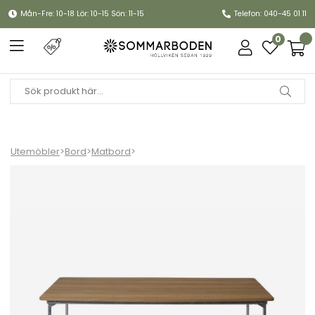
Mån-Fre: 10-18 Lör: 10-15 Sön: 11-15
Telefon: 040-45 01 11
0
Utemöbler
>
Bord
>
Matbord
>
Bord B31 170 - oljad ek/varmförzinkat stativ