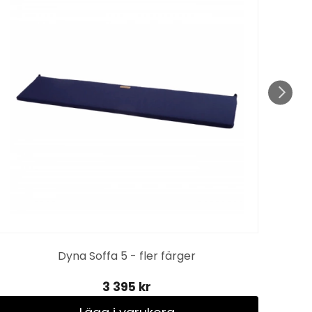
Tr
Dyna Soffa 5 - fler färger
3 395 kr