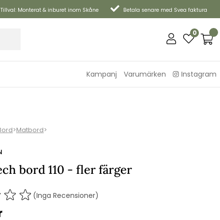
Tillval: Monterat & inburet inom Skåne
Betala senare med Svea faktura
0
Kampanj
Varumärken
Instagram
Bord
>
Matbord
>
N
ch bord 110 - fler färger
(Inga Recensioner)
r