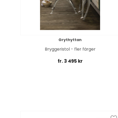
Grythyttan
rått
Bryggeristol - fler färger
fr. 3 495 kr