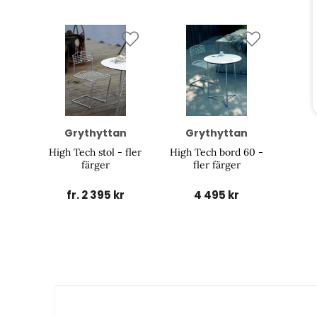
Grythyttan
Grythyttan
High Tech stol - fler
High Tech bord 60 -
färger
fler färger
fr. 2 395 kr
4 495 kr