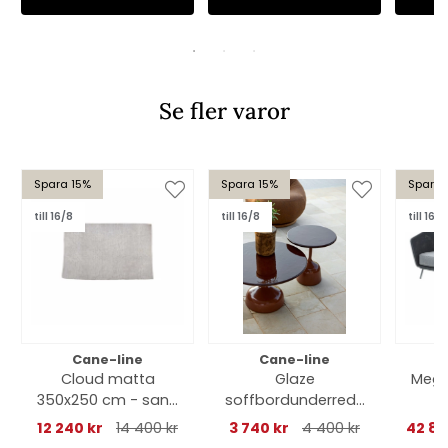
Se fler varor
Spara 15%
Spara 15%
Spara 
till 16/8
till 16/8
till 16/8
Cane-line
Cane-line
Cloud matta
Glaze
Mega 
350x250 cm - sand
soffbordunderrede
multi colour
stor - fler
12 240 kr
14 400 kr
3 740 kr
4 400 kr
42 84
utföranden