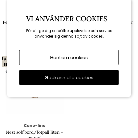
Cane-line
Cane-line
VI ANVÄNDER COOKIES
Peacock fotpall/sidobord - dark
Peacock dyna till fotpall - fler
grey/teak
färger
För att ge dig en bättre upplevelse och service
använder sig denna sajt av cookies.
6 120 kr
fr. 1 190 kr
7 200 kr
fr. 1 400 kr
Hantera cookies
Spara
15%
till 16/8
Godkänn alla cookies
Cane-line
Nest soffbord/fotpall liten -
natural