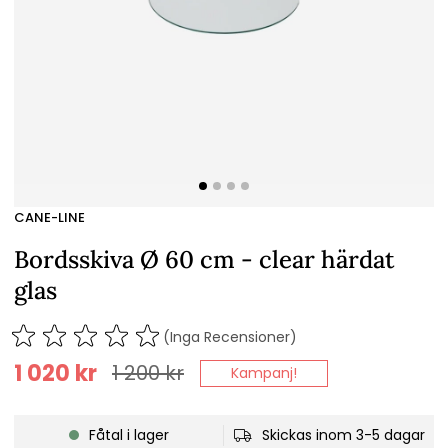
CANE-LINE
Bordsskiva Ø 60 cm - clear härdat
glas
(Inga Recensioner)
1 020
kr
1 200
kr
Kampanj!
Fåtal i lager
Skickas inom 3-5 dagar