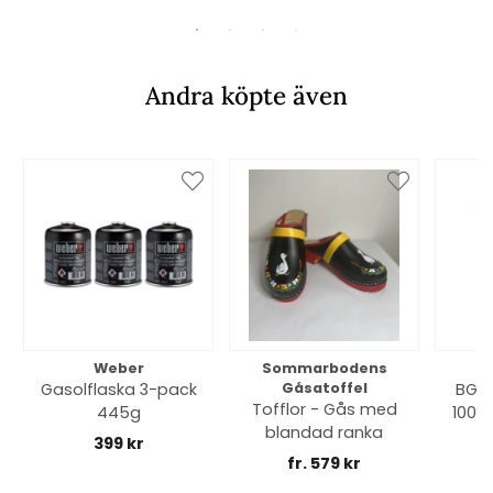
Andra köpte även
Weber
Sommarbodens
Bi
Gasolflaska 3-pack
Gåsatoffel
BGE 
Tofflor - Gås med
445g
100% 
blandad ranka
399 kr
fr. 579 kr