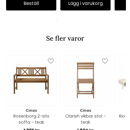
Beställ
Lägg i varukorg
Se fler varor
Cinas
Cinas
Rosenborg 2-sits
Clarish vikbar stol -
Rio 
soffa - teak
teak