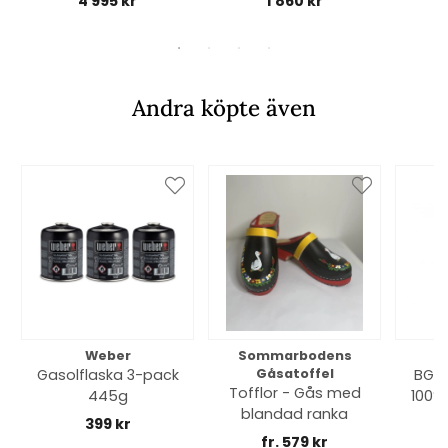
4 995 kr
1 860 kr
Andra köpte även
Weber
Sommarbodens
Bi
Gasolflaska 3-pack
Gåsatoffel
BGE 
Tofflor - Gås med
445g
100% 
blandad ranka
399 kr
fr. 579 kr