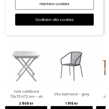
York vikbar karmstol - teak
Hantera cookies
2 555 kr
Godkänn alla cookies
Rekommenderade tillbehör
York cafébord
Vito karmstol - grey
70x70 H72 cm - vit
dä
2 805 kr
1 915 kr