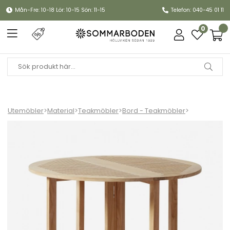
Mån-Fre: 10-18 Lör: 10-15 Sön: 11-15
Telefon: 040-45 01 11
0
Utemöbler
>
Material
>
Teakmöbler
>
Bord - Teakmöbler
>
Butterfly bord Ø 110 - teak