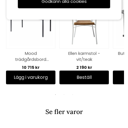
Godkänn alla cookies
Mood
Ellen karmstol -
Butte
trädgårdsbord
vit/teak
167,5x100 H74 - sten
10 715 kr
2 190 kr
look/antracit
Lägg i varukorg
Beställ
Se fler varor