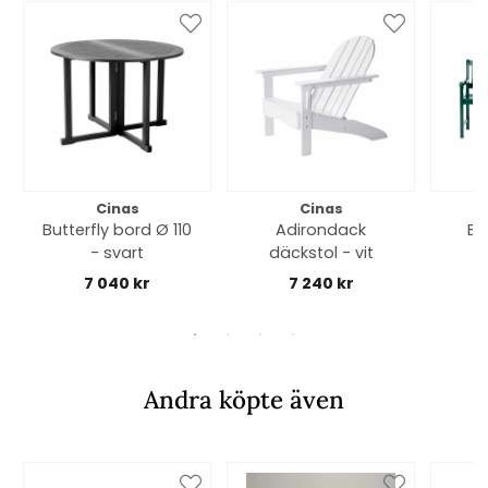
Cinas
Cinas
Butterfly bord Ø 110
Adirondack
Br
- svart
däckstol - vit
b
7 040 kr
7 240 kr
Andra köpte även