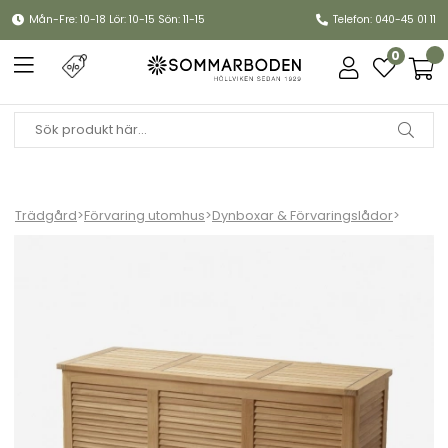
Mån-Fre: 10-18 Lör: 10-15 Sön: 11-15
Telefon: 040-45 01 11
0
Trädgård
>
Förvaring utomhus
>
Dynboxar & Förvaringslådor
>
Classic förvaringsbänk 130x50 H60 cm - teak