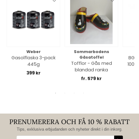
Weber
Sommarbodens
Bi
Gasolflaska 3-pack
Gåsatoffel
BGE 
Tofflor - Gås med
445g
100% 
blandad ranka
399 kr
fr. 579 kr
PRENUMERERA OCH FÅ 10 % RABATT
Tips, exklusiva erbjudanden och nyheter direkt i din inkorg.