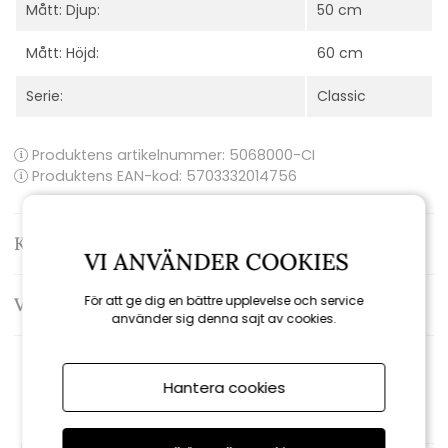
Mått: Djup:
50 cm
Mått: Höjd:
60 cm
Serie:
Classic
Produktens artikelnummer:
5068000-CI
Produktens EAN-kod: 5703332014756
Kontakta oss
VI ANVÄNDER COOKIES
För att ge dig en bättre upplevelse och service
Varumärke: Cinas
använder sig denna sajt av cookies.
Rekommenderade tillbehör
Hantera cookies