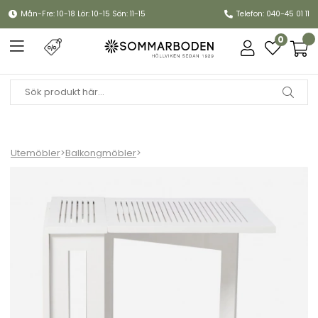
Mån-Fre: 10-18 Lör: 10-15 Sön: 11-15
Telefon: 040-45 01 11
0
Utemöbler
>
Balkongmöbler
>
Butterfly klaffbord - vit