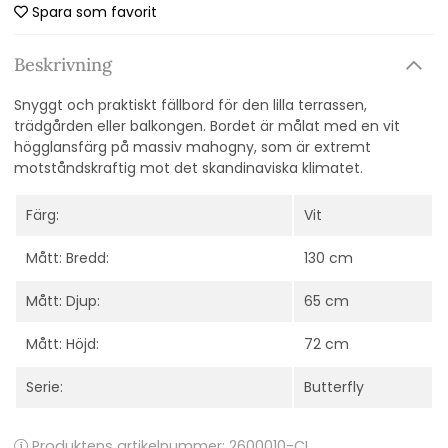
Spara som favorit
Beskrivning
Snyggt och praktiskt fällbord för den lilla terrassen,
trädgården eller balkongen.
Bordet är målat med en vit
högglansfärg på massiv mahogny, som är extremt
motståndskraftig mot det skandinaviska klimatet.
Färg:
Vit
Mått: Bredd:
130 cm
Mått: Djup:
65 cm
Mått: Höjd:
72 cm
Serie:
Butterfly
Produktens artikelnummer:
2600010-CI