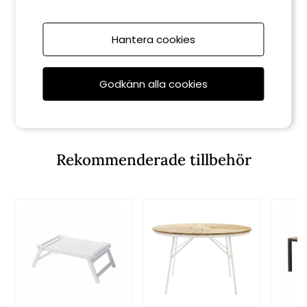
Hantera cookies
Cinas
York vikbar karmstol - vit
Godkänn alla cookies
2 325 kr
Rekommenderade tillbehör