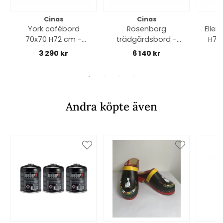
Cinas
Cinas
York cafébord
Rosenborg
Ellen
70x70 H72 cm -
trädgårdsbord -
teak
teak
3 290 kr
6 140 kr
Andra köpte även