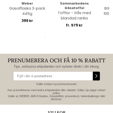
Weber
Sommarbodens
Bi
Gasolflaska 3-pack
Gåsatoffel
BGE 
Tofflor - Gås med
445g
100% 
blandad ranka
399 kr
fr. 579 kr
PRENUMERERA OCH FÅ 10 % RABATT
Tips, exklusiva erbjudanden och nyheter direkt i din inkorg.
Gäller endast nya prenumeranter.
Kan ej kombineras med andra erbjudanden eller rabatter. Giltig i sju dagar enbart
online.
Gäller ej: WEBER, AMCA Studios, Gåsatoffeln, presentkort, heliumballonger eller
blommor.
VILLKOR