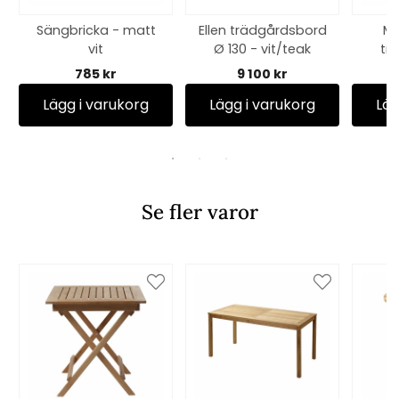
Sängbricka - matt
Ellen trädgårdsbord
Mo
vit
Ø 130 - vit/teak
tr
167,
785 kr
9 100 kr
an
Lägg i varukorg
Lägg i varukorg
Läg
Se fler varor