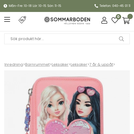
Mån-Fre: 10-18 Lör: 10-15 Sön: 11-15
Telefon: 040-45 01 11
0
Inredning
>
Barnrummet
>
Leksaker
>
Leksaker
>
7 år & uppåt
>
TOPModel Candy och Miju trippelpennskrin - rosa