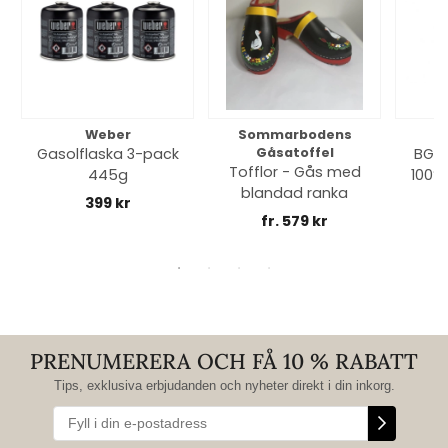
Weber
Sommarbodens
Bi
Gasolflaska 3-pack
Gåsatoffel
BGE 
Tofflor - Gås med
445g
100% 
blandad ranka
399 kr
fr. 579 kr
PRENUMERERA OCH FÅ 10 % RABATT
Tips, exklusiva erbjudanden och nyheter direkt i din inkorg.