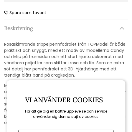
Spara som favorit
Beskrivning
Rosaskimrande trippelpennfodralet från TOPModel är både
praktiskt och snyggt, med ett motiv av modellerna Candy
och Miju på framsidan och ett stort hjärta dekorerat med
vändbara paljetter som skiftar i rosa och lila. Som en extra
söt detalj har pennfodralet ett 3D-hjärthänge med ett
trendigt blått band på dragkedjan.
Med tre separata fack är pennfodralet fullt utrustat med
allt ditt barn behöver för skolarbetet. Inuti hittar du 18 färg-
och tuschpennor, 2 blyertspennor, en pennvässare,
VI ANVÄNDER COOKIES
suddgummi, linjal, sax, limstift och en liten kardborreficka
för att hålla alla tillbehör organiserade. Detta pennfodral
För att ge dig en bättre upplevelse och service
kombinerar stil och funktion och är perfekt för alla kreativa
använder sig denna sajt av cookies.
och organiserade barn!