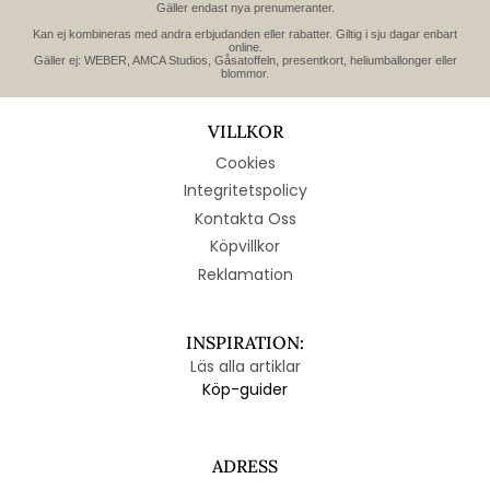
Gäller endast nya prenumeranter.
Kan ej kombineras med andra erbjudanden eller rabatter. Giltig i sju dagar enbart
online.
Gäller ej: WEBER, AMCA Studios, Gåsatoffeln, presentkort, heliumballonger eller
blommor.
VILLKOR
Cookies
Integritetspolicy
Kontakta Oss
Köpvillkor
Reklamation
INSPIRATION:
Läs alla artiklar
Köp-guider
ADRESS