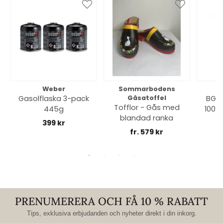
Weber
Sommarbodens
Bi
Gasolflaska 3-pack
Gåsatoffel
BGE 
Tofflor - Gås med
445g
100% 
blandad ranka
399 kr
fr. 579 kr
PRENUMERERA OCH FÅ 10 % RABATT
Tips, exklusiva erbjudanden och nyheter direkt i din inkorg.