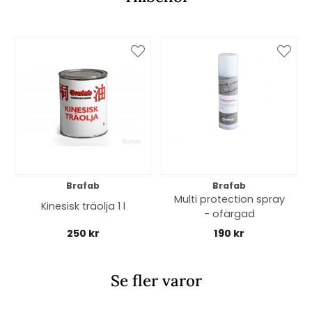
Brafab
Brafab
Multi protection spray
Kinesisk träolja 1 l
- ofärgad
250 kr
190 kr
Se fler varor