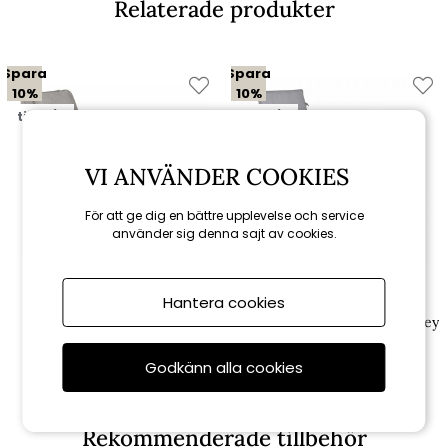
Relaterade produkter
Spara
Spara
10%
10%
till 16/8
till 16/8
VI ANVÄNDER COOKIES
För att ge dig en bättre upplevelse och service
använder sig denna sajt av cookies.
Fritab
Fritab
Hantera cookies
Däckstolsdyna woodline -
Däckstolsdyna Basis - light grey
askgrå
Godkänn alla cookies
1 616 kr
716 kr
1 795 kr
795 kr
Rekommenderade tillbehör