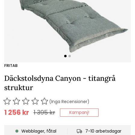
FRITAB
Däckstolsdyna Canyon - titangrå
struktur
(Inga Recensioner)
1 256
kr
1 395
kr
Kampanj!
Webblager, fåtal
7-10 arbetsdagar