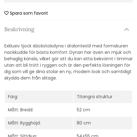
Spara som favorit
Beskrivning
Exklusiv tjock däckstolsdyna i dralontextil med formskuren
nackkudde för bästa komfort.
Dynan har även en mjuk och
behaglig känsla, vilket gör att du kan sitta bekvämt i timmar
utan att bli trött i ryggen och är
den
perfekta lösningen för
dig som vill ge dina stolar en ny, modern look och samtidigt
skydda dem från slitage.
Färg:
Titangra struktur
Mått: Bredd:
52 cm
Mått: Rygghöjd:
80 cm
Mått: Sittdjup:
54+55 cm