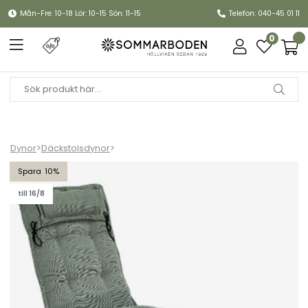
Mån-Fre: 10-18 Lör: 10-15 Sön: 11-15
Telefon: 040-45 01 11
0
Dynor
>
Däckstolsdynor
>
Däckstolsdyna Canyon - titangrå struktur
10
till 16/8