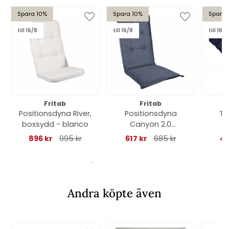
Spara 10%
Spara 10%
Spara 
till 16/8
till 16/8
till 16/8
Fritab
Fritab
Positionsdyna River,
Positionsdyna
Ti
boxsydd - blanco
Canyon 2.0
C
(medium) - indigo
896 kr
995 kr
617 kr
685 kr
40
Andra köpte även