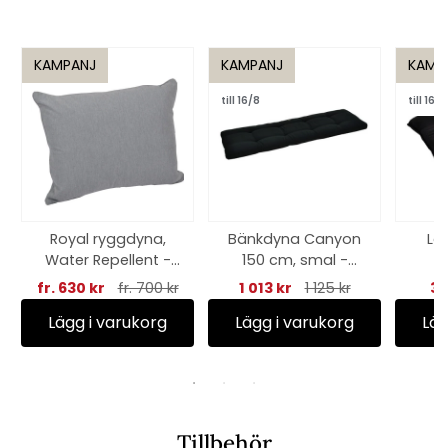
KAMPANJ
KAMPANJ
KAMP
till 16/8
till 16/8
Royal ryggdyna,
Bänkdyna Canyon
La
Water Repellent -
150 cm, smal -
cement
svart struktur
fr. 630 kr
fr. 700 kr
1 013 kr
1 125 kr
32
Lägg i varukorg
Lägg i varukorg
Läg
Tillbehör