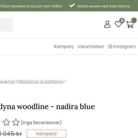
Tillval: Monterat & inburet inom Skåne
Betala senare med Svea faktura
0
Kampanj
Varumärken
Instagram
gedynor
>
Fåtöljdynor & Soffdynor
>
dyna woodline - nadira blue
(Inga Recensioner)
1 045
kr
Kampanj!