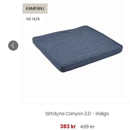
KAMPANJ
till 16/8
Sittdyna Canyon 2.0 - indigo
383 kr
425 kr