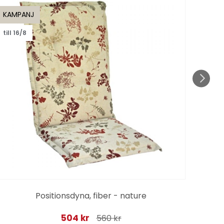
KAMPANJ
KAMP
till 16/8
till 1
Positionsdyna, fiber - nature
504 kr
560 kr