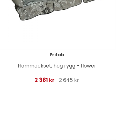
Fritab
Hammockset, hög rygg - flower
2 381 kr
2 645 kr