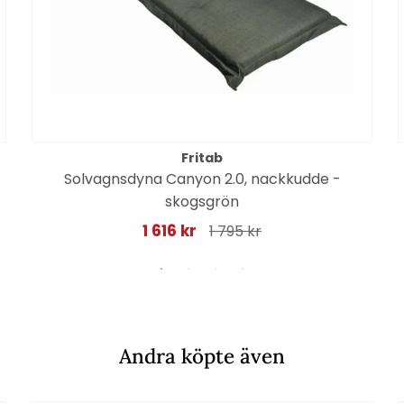
Fritab
Solvagnsdyna Canyon 2.0, nackkudde -
skogsgrön
1 616 kr
1 795 kr
Andra köpte även