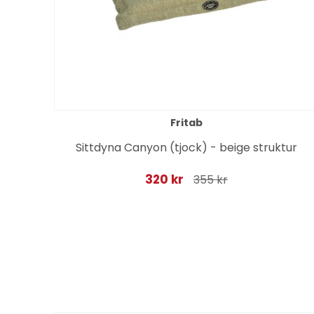
Fritab
ktur
Sittdyna Canyon (tjock) - beige struktur
320 kr
355 kr