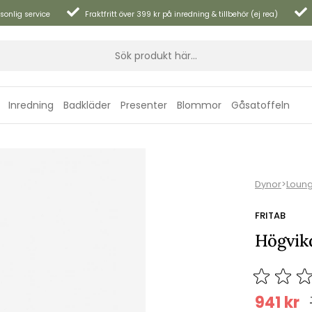
sonlig service
Fraktfritt över 399 kr på inredning & tillbehör (ej rea)
Inredning
Badkläder
Presenter
Blommor
Gåsatoffeln
Dynor
>
Loun
FRITAB
Högvik
941
kr