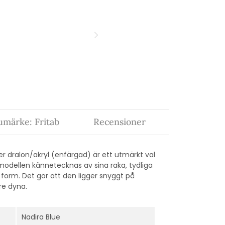
umärke: Fritab
Recensioner
r dralon/akryl (enfärgad) är ett utmärkt val
odellen kännetecknas av sina raka, tydliga
orm. Det gör att den ligger snyggt på
re dyna.
Nadira Blue