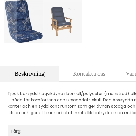
Beskrivning
Kontakta oss
Var
Tjock boxsydd högvikdyna i bomull/polyester (mönstrad) elle
– både för komfortens och utseendets skull. Den boxsydda m
kanter och en sydd kant runtom som ger dynan stadga och f
sitsen och ger ett mer arbetat, möbellikt intryck än en enkla
Färg: