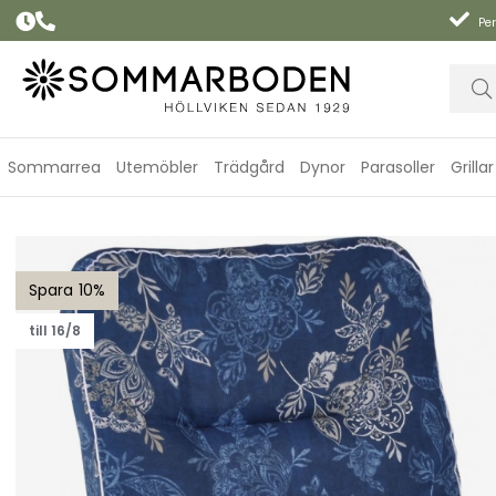
Per
Sommarrea
Utemöbler
Trädgård
Dynor
Parasoller
Grillar
Högvikdyna woodline - nadira blue
10
till 16/8