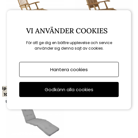
VI ANVÄNDER COOKIES
För att ge dig en bättre upplevelse och service
Brafab
Brafab
använder sig denna sajt av cookies.
Jackson däckstol - teak
Julita däckstol - teak
Hantera cookies
4 608 kr
7 821 kr
5 120 kr
8 690 kr
Spara
Godkänn alla cookies
10%
till 16/8