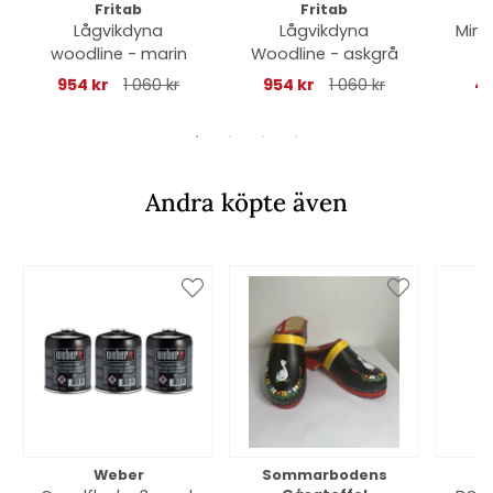
Fritab
Fritab
Lågvikdyna
Lågvikdyna
Miniv
woodline - marin
Woodline - askgrå
954 kr
1 060 kr
954 kr
1 060 kr
46
Andra köpte även
Weber
Sommarbodens
Bi