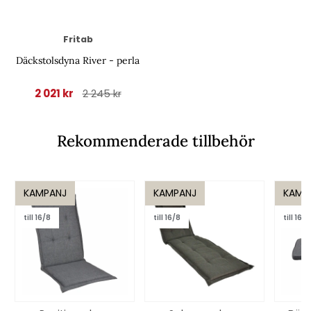
Fritab
Däckstolsdyna River - perla
2 021 kr
2 245 kr
Rekommenderade tillbehör
KAMPANJ
KAMPANJ
KAMP
till 16/8
till 16/8
till 16/8