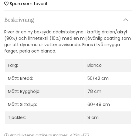
Spara som favorit
Beskrivning
River är en ny boxsydd däckstolsdyna i kraftig dralon/akryl
(90%) och linnetextil (10%) med en miljövänlig coating som
gör att dynorna är vattenavvisande. Finns i två snygga
färger, perla och blanco.
Färg:
Blanco
Mått: Bredd:
50/42 cm
Mått: Rygghöjd:
78 cm
Mått: Sittdjup:
60+48 cm
Tjocklek:
8 cm
Produktens artikelnummer:
423N-177