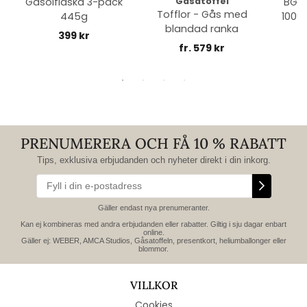
Gasolflaska 3-pack
Gåsatoffel
BGE 
Tofflor - Gås med
445g
100% 
blandad ranka
399 kr
fr. 579 kr
PRENUMERERA OCH FÅ 10 % RABATT
Tips, exklusiva erbjudanden och nyheter direkt i din inkorg.
Gäller endast nya prenumeranter.
Kan ej kombineras med andra erbjudanden eller rabatter. Giltig i sju dagar enbart
online.
Gäller ej: WEBER, AMCA Studios, Gåsatoffeln, presentkort, heliumballonger eller
blommor.
VILLKOR
Cookies