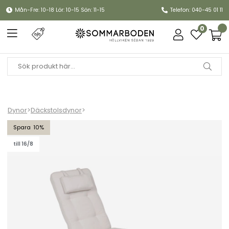
Mån-Fre: 10-18 Lör: 10-15 Sön: 11-15
Telefon: 040-45 01 11
0
Dynor
>
Däckstolsdynor
>
Däckstolsdyna River - blanco
10
till 16/8