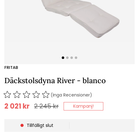
FRITAB
Däckstolsdyna River - blanco
(Inga Recensioner)
2 021
kr
2 245
kr
Kampanj!
Tillfälligt slut