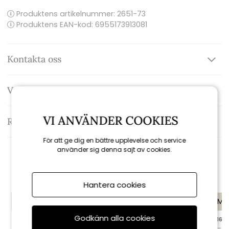
Produktens artikelnummer:
2651-73
Produktens EAN-kod: 6955173913081
Kontakta oss
Varumärke: Brafab
VI ANVÄNDER COOKIES
Recensioner
För att ge dig en bättre upplevelse och service
använder sig denna sajt av cookies.
Rekommenderade tillbehör
Hantera cookies
KAMPANJ
KAMPANJ
KAMP
Godkänn alla cookies
till 16/8