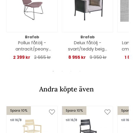
Brafab
Brafab
Pollux fåtölj -
Delux fåtölj -
Lami
antracit/peony
svart/teddy beige
cm - 
dyna
dyna
2 399 kr
2 665 kr
8 955 kr
9 950 kr
1 8
Andra köpte även
Spara 10%
Spara 10%
Spara 
till 16/8
till 16/8
till 16/8