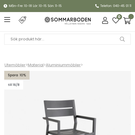
Mån-Fre: 10-18 Lör: 10-15 Sön: 11-15
Telefon: 040-45 01 11
0
Utemöbler
>
Material
>
Aluminiummöbler
>
Delia karmstol - antracit
10
till 16/8