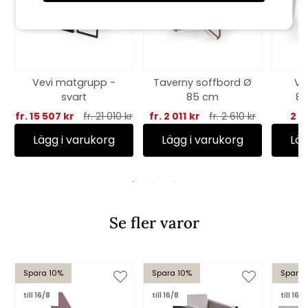
Vevi matgrupp -
Taverny soffbord Ø
Vi
svart
85 cm
88
fr. 15 507 kr
fr. 21 010 kr
fr. 2 011 kr
fr. 2 610 kr
2 1
Lägg i varukorg
Lägg i varukorg
Läg
Se fler varor
Spara 10%
Spara 10%
Spara 
till 16/8
till 16/8
till 16/8