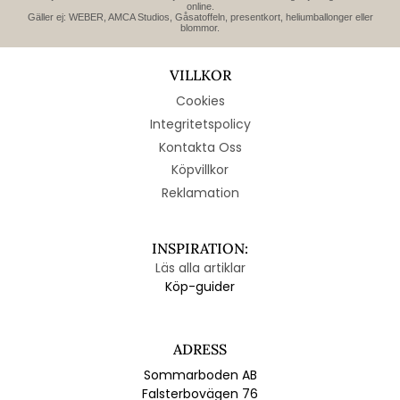
online.
Gäller ej: WEBER, AMCA Studios, Gåsatoffeln, presentkort, heliumballonger eller
blommor.
VILLKOR
Cookies
Integritetspolicy
Kontakta Oss
Köpvillkor
Reklamation
INSPIRATION:
Läs alla artiklar
Köp-guider
ADRESS
Sommarboden AB
Falsterbovägen 76