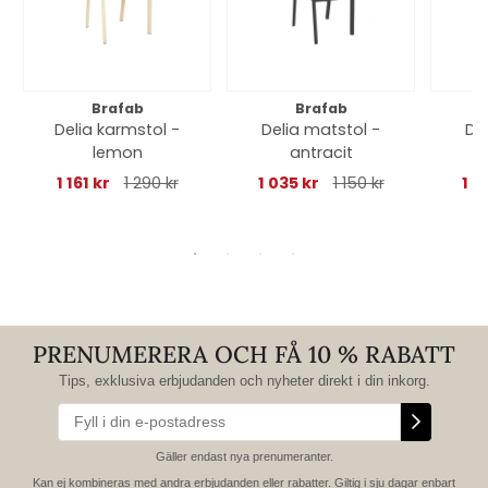
Brafab
Brafab
Delia karmstol -
Delia matstol -
De
lemon
antracit
1 161 kr
1 290 kr
1 035 kr
1 150 kr
1 0
PRENUMERERA OCH FÅ 10 % RABATT
Tips, exklusiva erbjudanden och nyheter direkt i din inkorg.
Gäller endast nya prenumeranter.
Kan ej kombineras med andra erbjudanden eller rabatter. Giltig i sju dagar enbart