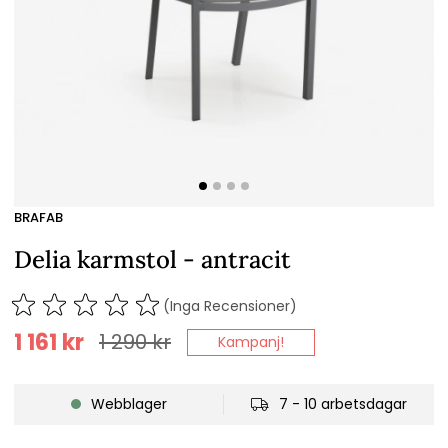
BRAFAB
Delia karmstol - antracit
(Inga Recensioner)
1 161
kr
1 290
kr
Kampanj!
Webblager
7 - 10 arbetsdagar