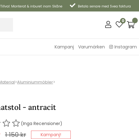
Tillval: Monterat & inburet inom Skåne
Betala senare med Svea faktura
0
Kampanj
Varumärken
Instagram
Material
>
Aluminiummöbler
>
atstol - antracit
(Inga Recensioner)
r
1 150
kr
Kampanj!