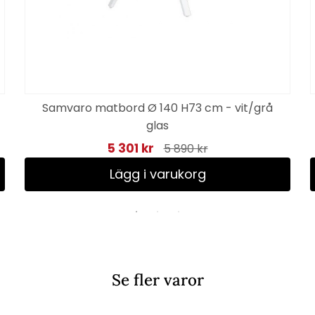
Samvaro matbord Ø 140 H73 cm - vit/grå
glas
5 301 kr
5 890 kr
Lägg i varukorg
Se fler varor