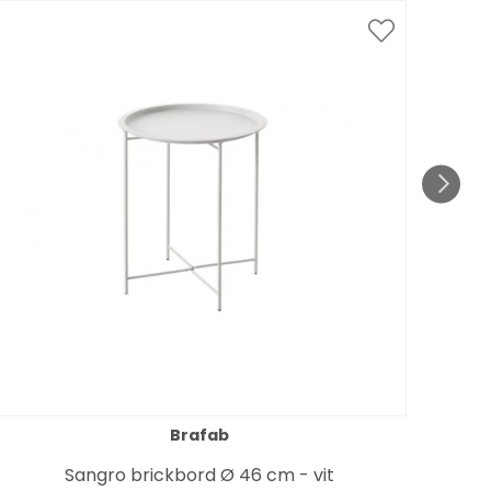
Spar
Brafab
Sangro brickbord Ø 46 cm - vit