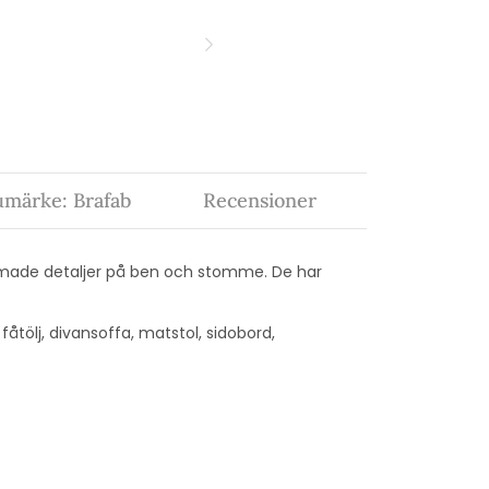
umärke: Brafab
Recensioner
rmade detaljer på ben och stomme. De har
 fåtölj, divansoffa, matstol, sidobord,
t