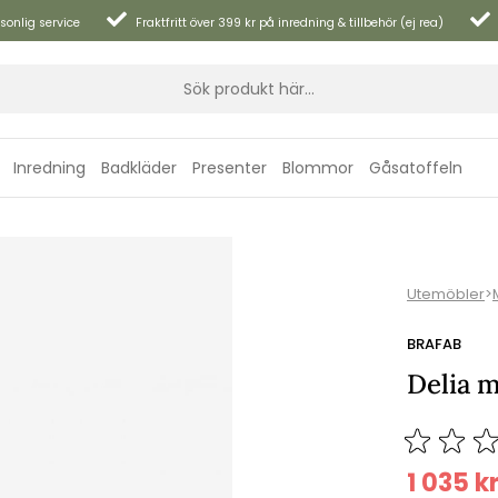
sonlig service
Fraktfritt över 399 kr på inredning & tillbehör (ej rea)
Inredning
Badkläder
Presenter
Blommor
Gåsatoffeln
Utemöbler
>
BRAFAB
Delia m
1 035
k