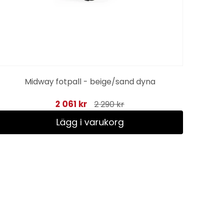
Midway fotpall - beige/sand dyna
2 061 kr
2 290 kr
Lägg i varukorg