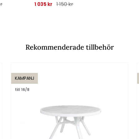
kr
1 150 kr
1 150
1 035 kr
1 035 kr
Rekommenderade tillbehör
KAMPANJ
till 16/8