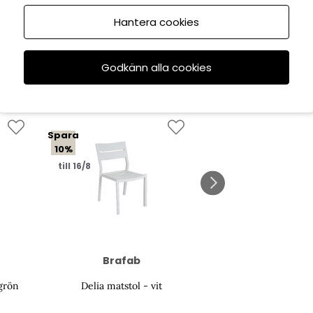
Hantera cookies
Godkänn alla cookies
Spara
Spara
10%
10%
till 16/8
till 16/8
Brafab
Brafab
grön
Delia matstol - vit
Delia matstol - s