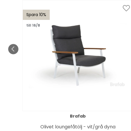
Spara 10%
till 16/8
Brafab
Olivet loungefåtölj - vit/grå dyna