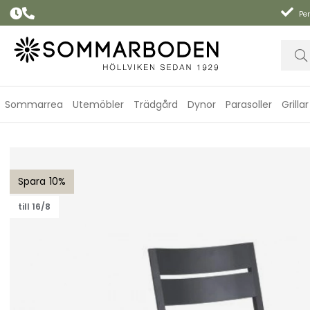
Per
Sommarrea
Utemöbler
Trädgård
Dynor
Parasoller
Grillar
Delia matstol - antracit
10
till 16/8