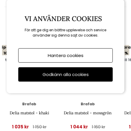
VI ANVÄNDER COOKIES
Relaterade produkter
För att ge dig en bättre upplevelse och service
använder sig denna sajt av cookies.
Spara
Spara
Spara
10%
10%
10%
Hantera cookies
till 16/8
till 16/8
till 
Godkänn alla cookies
Brafab
Brafab
Delia matstol - khaki
Delia matstol - mossgrön
Del
1 035 kr
1 044 kr
1 150 kr
1 160 kr