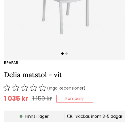
BRAFAB
Delia matstol - vit
(Inga Recensioner)
1 035
kr
1 150
kr
Kampanj!
Finns i lager
Skickas inom 3-5 dagar