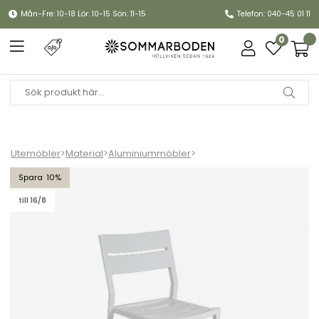
Mån-Fre: 10-18 Lör: 10-15 Sön: 11-15
Telefon: 040-45 01 11
0
Utemöbler
>
Material
>
Aluminiummöbler
>
Delia matstol - vit
10
till 16/8