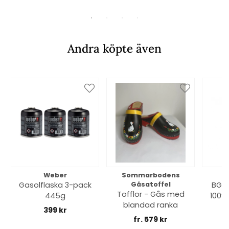
Andra köpte även
Weber
Sommarbodens
Bi
Gasolflaska 3-pack
Gåsatoffel
BGE 
Tofflor - Gås med
445g
100% 
blandad ranka
399 kr
fr. 579 kr