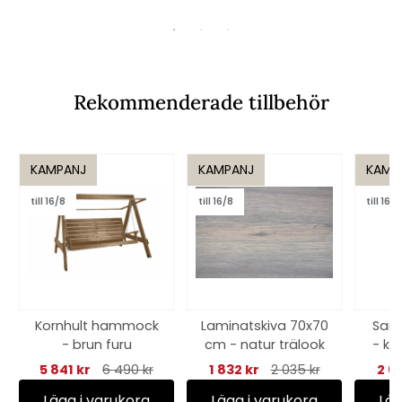
Rekommenderade tillbehör
KAMPANJ
KAMPANJ
KAMP
till 16/8
till 16/8
till 16/8
Kornhult hammock
Laminatskiva 70x70
Samv
- brun furu
cm - natur trälook
- kh
5 841 kr
6 490 kr
1 832 kr
2 035 kr
2 6
Lägg i varukorg
Lägg i varukorg
Läg