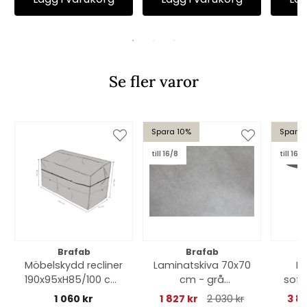
Se fler varor
Spara 10%
Spara 
till 16/8
till 16/8
Brafab
Brafab
Möbelskydd recliner
Laminatskiva 70x70
P
190x95xH85/100 cm,
cm - grå
soff
vattentätt - svart
betonglook
cm
1 060 kr
1 827 kr
2 030 kr
3 8