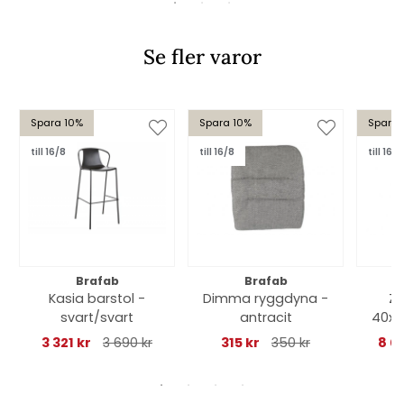
Se fler varor
Spara 10%
Spara 10%
Spara 
till 16/8
till 16/8
till 16/8
Brafab
Brafab
Kasia barstol -
Dimma ryggdyna -
Zt
svart/svart
antracit
40x4
m
3 321 kr
3 690 kr
315 kr
350 kr
8 0