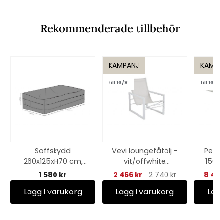
Rekommenderade tillbehör
KAMPANJ
KAMP
till 16/8
till 16/8
Soffskydd
Vevi loungefåtölj -
Pea
260x125xH70 cm,
vit/offwhite
150 
andas - svart
textilene
1 580 kr
2 466 kr
2 740 kr
8 46
Lägg i varukorg
Lägg i varukorg
Läg