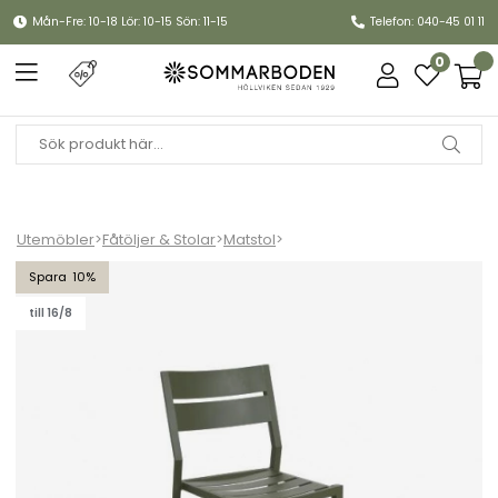
Mån-Fre: 10-18 Lör: 10-15 Sön: 11-15
Telefon: 040-45 01 11
0
Utemöbler
>
Fåtöljer & Stolar
>
Matstol
>
Delia matstol - mossgrön
10
till 16/8