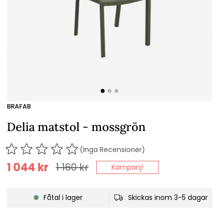
BRAFAB
Delia matstol - mossgrön
(Inga Recensioner)
1 044
kr
1 160
kr
Kampanj!
Fåtal i lager
Skickas inom 3-5 dagar