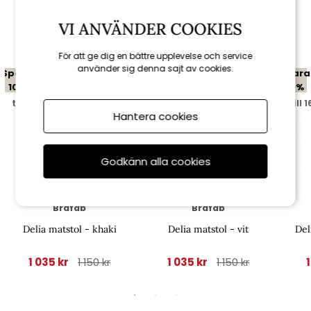
VI ANVÄNDER COOKIES
Relaterade produkter
För att ge dig en bättre upplevelse och service
använder sig denna sajt av cookies.
Spara
Spara
Spara
10%
10%
10%
till 16/8
till 16/8
till 
Hantera cookies
Godkänn alla cookies
Brafab
Brafab
Delia matstol - khaki
Delia matstol - vit
Del
1 035 kr
1 035 kr
1 150 kr
1 150 kr