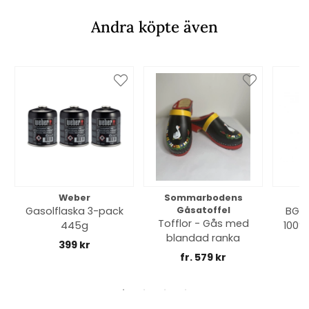
Andra köpte även
Weber
Sommarbodens
Bi
Gasolflaska 3-pack
Gåsatoffel
BGE 
Tofflor - Gås med
445g
100% 
blandad ranka
399 kr
fr. 579 kr