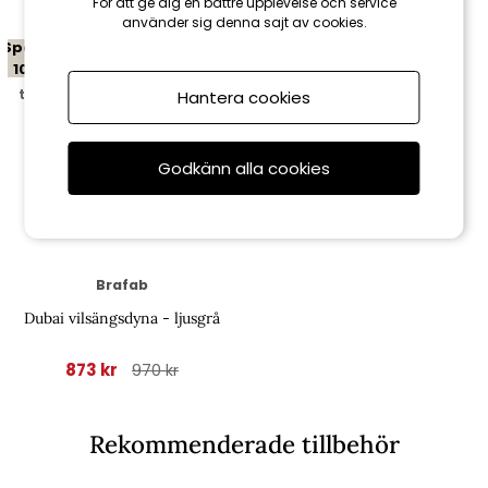
För att ge dig en bättre upplevelse och service
använder sig denna sajt av cookies.
Spara
10%
till 16/8
Hantera cookies
Godkänn alla cookies
Brafab
Dubai vilsängsdyna - ljusgrå
873 kr
970 kr
Rekommenderade tillbehör