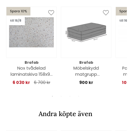
Spara 10%
Spara 
till 16/8
till 16/8
Brafab
Brafab
Nox tvådelad
Möbelskydd
Pari
laminatskiva 158x90
matgrupp
m -
cm - beige terrazzo
120x80xH80 cm,
6 030 kr
6 700 kr
900 kr
10 7
andas - svart
Andra köpte även