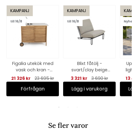
KAMPANJ
KAMPANJ
KAMP
till 16/8
till 16/8
Nyhet
Figalia utekök med
Blixt fåtölj -
Uppe
vask och kran -
svart/clay beige
light
teak/marmorlook
dyna
21 326 kr
23 695 kr
3 321 kr
3 690 kr
13 4
Förfrågan
Lägg i varukorg
Läg
Se fler varor