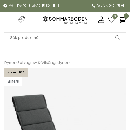
Mån-Fre: 10-18 Lör: 10-15 Sön: 11-15
Telefon: 040-45 01 11
0
Dynor
>
Solvagns- & Vilsängsdynor
>
Dubai vilsängsdyna - antracit
10
till 16/8