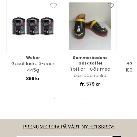
Weber
Sommarbodens
Bi
Gasolflaska 3-pack
Gåsatoffel
BGE 
Tofflor - Gås med
445g
100% 
blandad ranka
399 kr
fr. 579 kr
PRENUMERERA PÅ VÅRT NYHETSBREV: