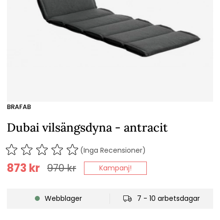
BRAFAB
Dubai vilsängsdyna - antracit
(Inga Recensioner)
873
kr
970
kr
Kampanj!
Webblager
7 - 10 arbetsdagar