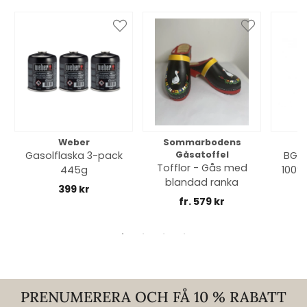
Weber
Sommarbodens
Bi
Gasolflaska 3-pack
Gåsatoffel
BGE 
Tofflor - Gås med
445g
100% 
blandad ranka
399 kr
fr. 579 kr
PRENUMERERA OCH FÅ 10 % RABATT