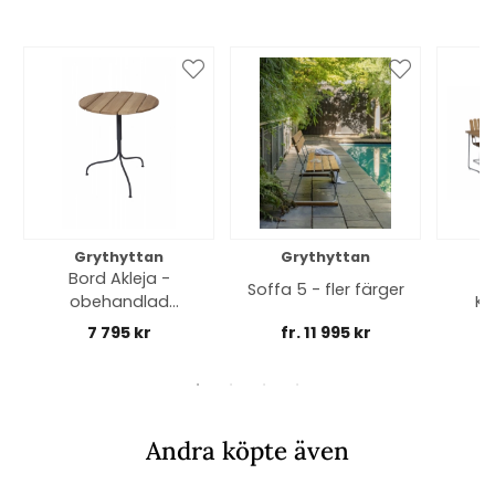
Grythyttan
Grythyttan
Bord Akleja -
Soffa 5 - fler färger
obehandlad
Kl
teak/mörkgrått
mat
7 795 kr
fr. 11 995 kr
f
stativ
Andra köpte även