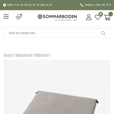
Mån-Fre: 10-18 Lör: 10-15 Sön: 11-15
Telefon: 040-45 01 11
0
Dynor
>
Stolsdynor
>
Sittdynor
>
Dyna Stol 1, High Tech, Bryggeristol - fler färger