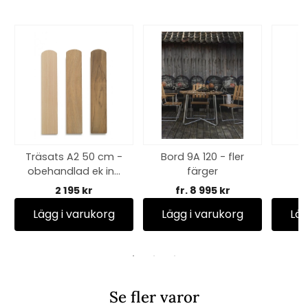
Träsats A2 50 cm -
Bord 9A 120 - fler
S
obehandlad ek inkl
färger
o
skruv
te
2 195 kr
fr. 8 995 kr
Lägg i varukorg
Lägg i varukorg
Läg
Se fler varor