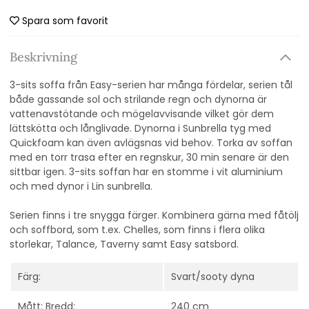
Spara som favorit
Beskrivning
3-sits soffa från Easy-serien har många fördelar, serien tål
både gassande sol och strilande regn och dynorna är
vattenavstötande och mögelavvisande vilket gör dem
lättskötta och långlivade. Dynorna i Sunbrella tyg med
Quickfoam kan även avlägsnas vid behov.
Torka av soffan
med en torr trasa efter en regnskur, 30 min senare är den
sittbar igen. 3-sits soffan har en s
tomme i vit aluminium
och med dynor i Lin sunbrella.
Serien finns i tre snygga färger. Kombinera gärna med fåtölj
och soffbord, som t.ex. Chelles, som finns i flera olika
storlekar, Talance, Taverny samt Easy satsbord.
Färg:
Svart/sooty dyna
Mått: Bredd:
240 cm