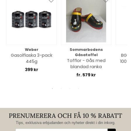
Weber
Sommarbodens
Bi
Gasolflaska 3-pack
Gåsatoffel
BGE 
Tofflor - Gås med
445g
100% 
blandad ranka
399 kr
fr. 579 kr
PRENUMERERA OCH FÅ 10 % RABATT
Tips, exklusiva erbjudanden och nyheter direkt i din inkorg.