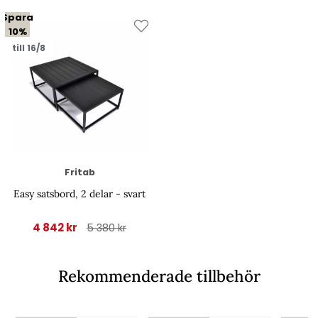
Spara
10%
till 16/8
Fritab
Easy satsbord, 2 delar - svart
4 842 kr
5 380 kr
Rekommenderade tillbehör