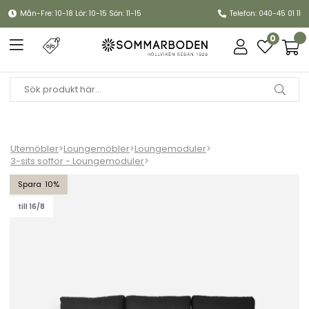
Mån-Fre: 10-18 Lör: 10-15 Sön: 11-15
Telefon: 040-45 01 11
0
Utemöbler
>
Loungemöbler
>
Loungemoduler
>
3-sits soffor - Loungemoduler
>
Easy 3-sits soffa - svart/sooty dyna
10
till 16/8