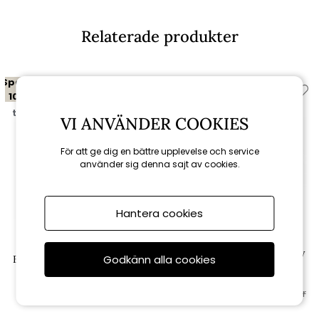
Relaterade produkter
Spara
Spara
10%
10%
till 16/8
VI ANVÄNDER COOKIES
För att ge dig en bättre upplevelse och service
använder sig denna sajt av cookies.
Hantera cookies
Fritab
Fritab
Easy soffgrupp - svart/sooty
Godkänn alla cookies
Easy fåtölj - svart/sooty dyna
dyna
8 991 kr
fr. 35 892 kr
9 990 kr
fr. 39 880 kr