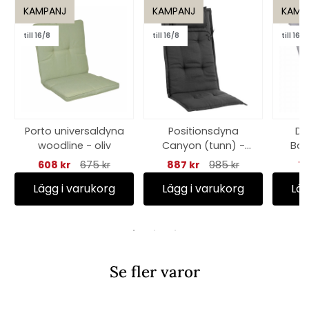
KAMPANJ
KAMPANJ
KAMP
till 16/8
till 16/8
till 16/8
Porto universaldyna
Positionsdyna
Dä
woodline - oliv
Canyon (tunn) -
Basi
svart struktur
608 kr
675 kr
887 kr
985 kr
71
Lägg i varukorg
Lägg i varukorg
Läg
Se fler varor