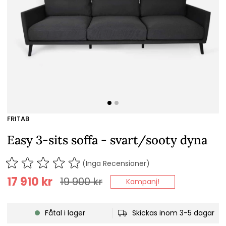
FRITAB
Easy 3-sits soffa - svart/sooty dyna
(Inga Recensioner)
17 910
kr
19 900
kr
Kampanj!
Fåtal i lager
Skickas inom 3-5 dagar