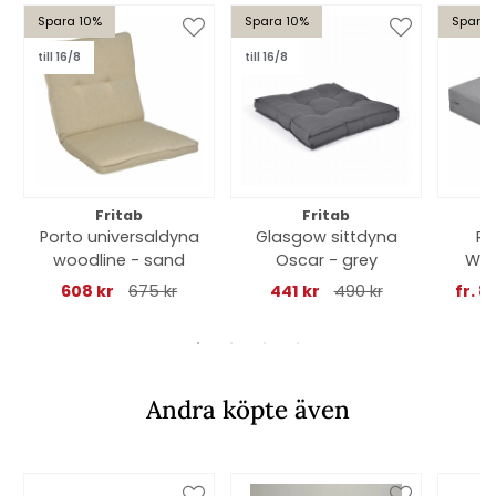
Spara 10%
Spara 10%
Spara 
till 16/8
till 16/8
Fritab
Fritab
Porto universaldyna
Glasgow sittdyna
Ro
woodline - sand
Oscar - grey
Wat
608 kr
675 kr
441 kr
490 kr
fr. 8
Andra köpte även