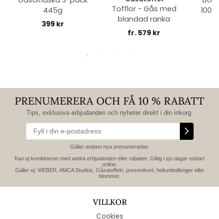
Gasolflaska 3-pack
BGE 
Tofflor - Gås med
445g
100% 
blandad ranka
399 kr
fr. 579 kr
PRENUMERERA OCH FÅ 10 % RABATT
Tips, exklusiva erbjudanden och nyheter direkt i din inkorg.
Gäller endast nya prenumeranter.
Kan ej kombineras med andra erbjudanden eller rabatter. Giltig i sju dagar enbart
online.
Gäller ej: WEBER, AMCA Studios, Gåsatoffeln, presentkort, heliumballonger eller
blommor.
VILLKOR
Cookies