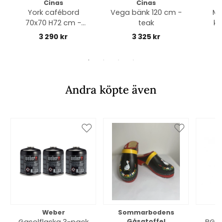
Cinas
Cinas
York cafébord
Vega bänk 120 cm -
Mo
70x70 H72 cm -
teak
ka
teak
3 290 kr
3 325 kr
an
Andra köpte även
Weber
Sommarbodens
Bi
Gåsatoffel