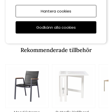
Hantera cookies
Cinas
Ellen karmstol - vit/teak
Godkänn alla cookies
2 190 kr
Rekommenderade tillbehör