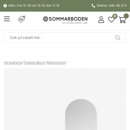
Mån-Fre: 10-18 Lör: 10-15 Sön: 11-15
Telefon: 040-45 01 11
0
Inredning
>
Dekoration
>
Belysning
>
Edison the Petit residence hylla - light grey