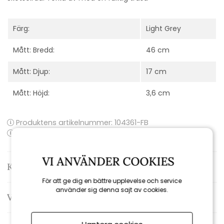
Färg:
Light Grey
Mått: Bredd:
46 cm
Mått: Djup:
17 cm
Mått: Höjd:
3,6 cm
Produktens artikelnummer:
104361-FB
Produktens EAN-kod: 8719773036056
VI ANVÄNDER COOKIES
Kontakta oss
För att ge dig en bättre upplevelse och service
använder sig denna sajt av cookies.
Varumärke: Fatboy