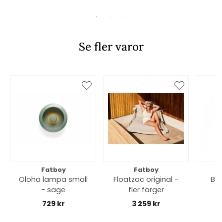
Se fler varor
Fatboy
Fatboy
Oloha lampa small
Floatzac original -
Bol
- sage
fler färger
729 kr
3 259 kr