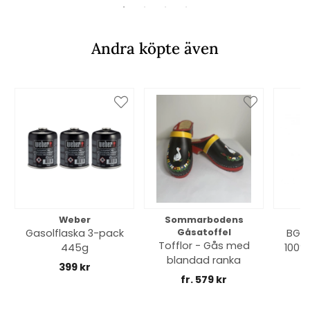
Andra köpte även
Weber
Sommarbodens
Bi
Gasolflaska 3-pack
Gåsatoffel
BGE 
Tofflor - Gås med
445g
100% 
blandad ranka
399 kr
fr. 579 kr