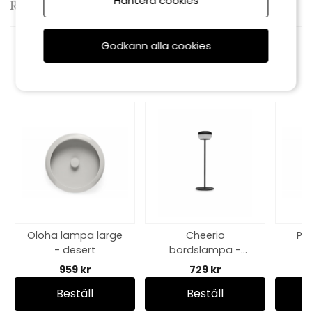
Hantera cookies
Recensioner
Godkänn alla cookies
Rekommenderade tillbehör
Oloha lampa large
Cheerio
Poi
- desert
bordslampa -
antracit
959 kr
729 kr
Beställ
Beställ