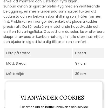
enkel att montera och justerbar i fyra lägen.
Sunbun dynan är gjort av olefin-tyg med en ventilerande
beläggning, en mesh-undersida som hjälper fukten att
avdunsta och en bekväm skumfyllning som håller formen
fint. Praktiska remmar gör det enkelt att placera kudden
precis rätt. Du får också en matchande huvudkudde och
en liten förvaringsficka. Oavsett om du solar, läser eller bara
slappnar av passar Sunbun naturligt in i alla utomhusmiljöer
och bjuder in dig att luta dig tillbaka i ren komfort.
Färg på stativ:
Desert
Mått: Bredd:
97 cm
Mått: Höjd:
39 cm
Mått: Längd:
212 cm
Serie:
Sunbun
VI ANVÄNDER COOKIES
För att ge dig en bättre upplevelse och service