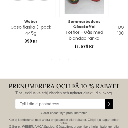
Weber
Sommarbodens
Bi
Gasolflaska 3-pack
Gåsatoffel
BGE 
Tofflor - Gås med
445g
100% 
blandad ranka
399 kr
fr. 579 kr
PRENUMERERA OCH FÅ 10 % RABATT
Tips, exklusiva erbjudanden och nyheter direkt i din inkorg.
Gäller endast nya prenumeranter.
Kan ej kombineras med andra erbjudanden eller rabatter. Giltig i sju dagar enbart
online.
Gäller ej: WEBER, AMCA Studios, Gåsatoffeln, presentkort, heliumballonger eller