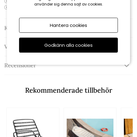
Produktens artikelnummer:
107612-FB
använder sig denna sajt av cookies.
Produktens EAN-kod: 8719773081964
Hantera cookies
Kontakta oss
Godkänn alla cookies
Varumärke: Fatboy
Recensioner
Rekommenderade tillbehör