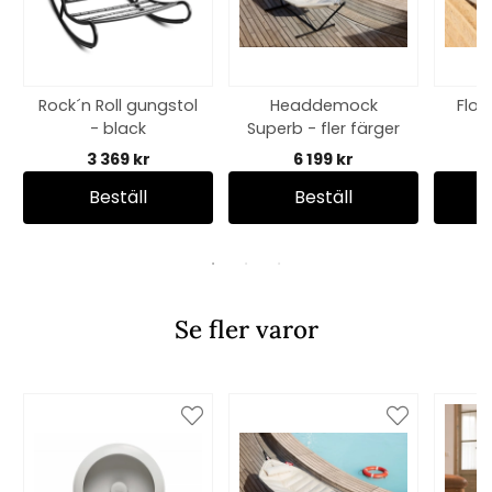
Rock´n Roll gungstol
Headdemock
Floa
- black
Superb - fler färger
3 369 kr
6 199 kr
Beställ
Beställ
Se fler varor