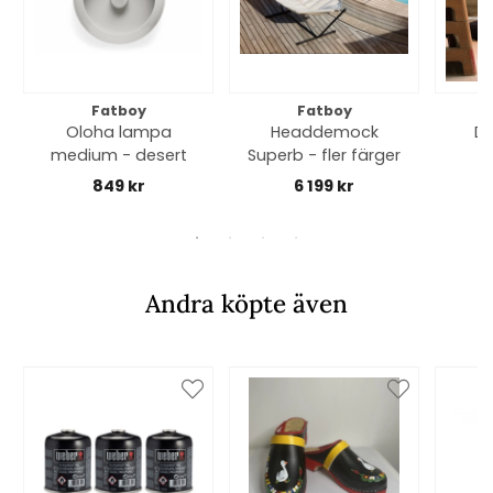
Fatboy
Fatboy
Oloha lampa
Headdemock
Do
medium - desert
Superb - fler färger
c
sto
849 kr
6 199 kr
Andra köpte även