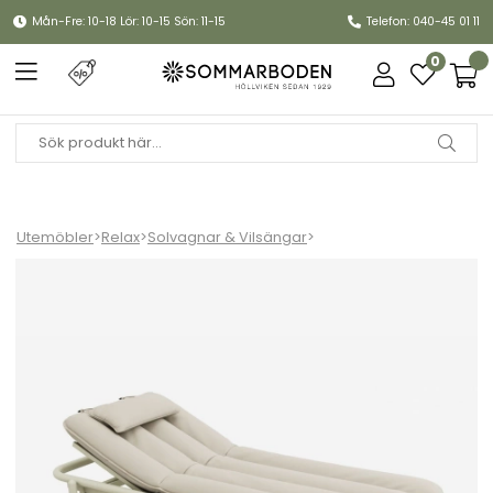
Mån-Fre: 10-18 Lör: 10-15 Sön: 11-15
Telefon: 040-45 01 11
0
Utemöbler
>
Relax
>
Solvagnar & Vilsängar
>
Sunbun solsäng - desert/sahara