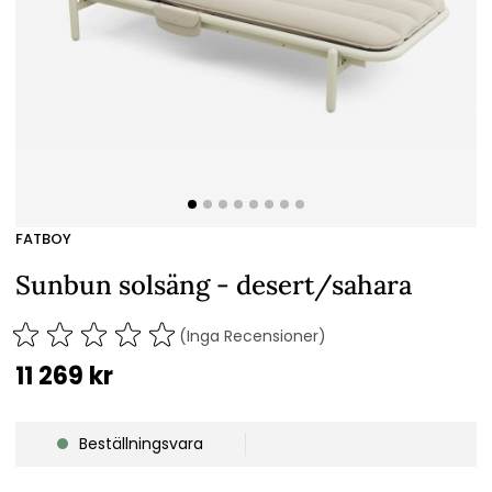
FATBOY
Sunbun solsäng - desert/sahara
(Inga Recensioner)
11 269
kr
Beställningsvara