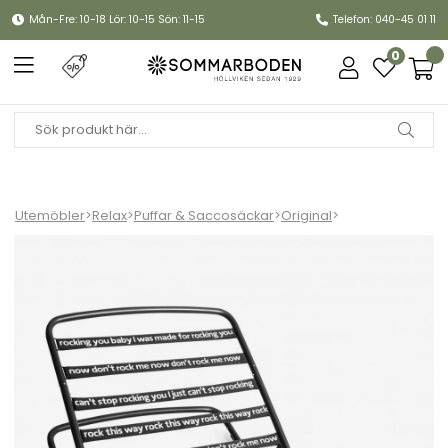
Mån-Fre: 10-18 Lör: 10-15 Sön: 11-15
Telefon: 040-45 01 11
0
Utemöbler
>
Relax
>
Puffar & Saccosäckar
>
Original
>
Rock´n Roll gungstol - black