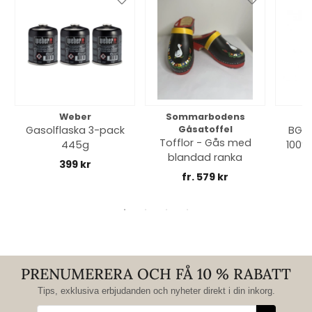
Weber
Sommarbodens
Bi
Gasolflaska 3-pack
Gåsatoffel
BGE 
Tofflor - Gås med
445g
100% 
blandad ranka
399 kr
fr. 579 kr
PRENUMERERA OCH FÅ 10 % RABATT
Tips, exklusiva erbjudanden och nyheter direkt i din inkorg.