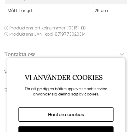
Mått: Längd:
126 cm
Produktens artikelnummer:
103161-FB
Produktens EAN-kod: 8719773020314
Kontakta oss
Varumärke: Fatboy
VI ANVÄNDER COOKIES
För att ge dig en bättre upplevelse och service
Recensioner
använder sig denna sajt av cookies.
Rekommenderade tillbehör
Hantera cookies