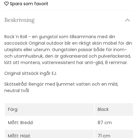
Spara som favorit
Beskrivning
Rock´n Roll - en gungstol som tillsammans med din
saccosäck Original outdoor blir en riktigt skön möbel för din
uteplats eller uterum. Gungstolen passar både för inom-
och utomhusbruk, den är galvaniserad och pulverlackerad,
lätt att montera, vattenresistent har anti-glid, 8 remmar.
Original sittsäck ingår EJ.
Skötselråd: Rengör med ljummet vatten och en mild,
neutral tvål
Färg:
Black
Mått: Bredd:
87 cm
Mått: Höjd:
71 cm