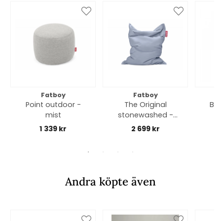
Fatboy
Fatboy
Point outdoor -
The Original
Bol
mist
stonewashed -
misty blue
1 339 kr
2 699 kr
Andra köpte även