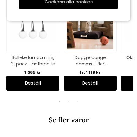
Godkänn alla cookies
Bolleke lampa mini,
Doggielounge
Oloh
3-pack - anthracite
canvas - fler
storlekar/färger
1 569 kr
fr. 1 119 kr
Beställ
Beställ
Se fler varor