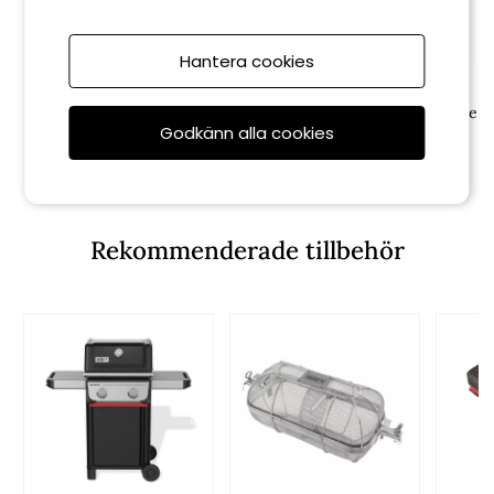
Hantera cookies
Weber
Weber
Fettuppsamlingsfolie Smoque
Smoque pelletsgrill - black
Godkänn alla cookies
XL
8 999 kr
279 kr
Rekommenderade tillbehör