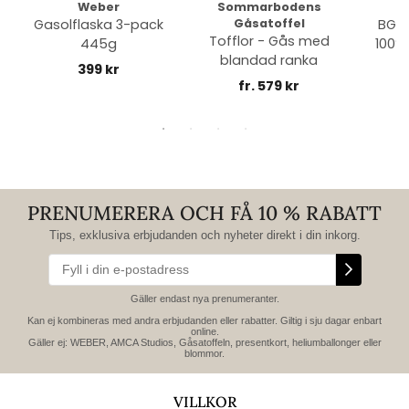
Weber
Sommarbodens
Bi
Gasolflaska 3-pack
Gåsatoffel
BGE 
Tofflor - Gås med
445g
100% 
blandad ranka
399 kr
fr. 579 kr
PRENUMERERA OCH FÅ 10 % RABATT
Tips, exklusiva erbjudanden och nyheter direkt i din inkorg.
Gäller endast nya prenumeranter.
Kan ej kombineras med andra erbjudanden eller rabatter. Giltig i sju dagar enbart
online.
Gäller ej: WEBER, AMCA Studios, Gåsatoffeln, presentkort, heliumballonger eller
blommor.
VILLKOR