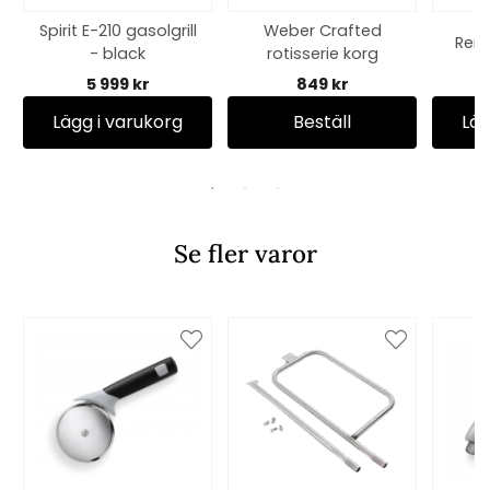
Spirit E-210 gasolgrill
Weber Crafted
Ren
- black
rotisserie korg
5 999 kr
849 kr
Lägg i varukorg
Beställ
Läg
Se fler varor