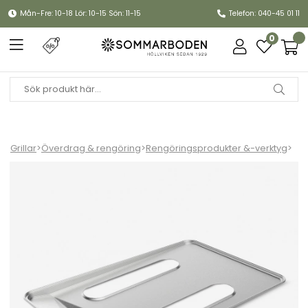
Mån-Fre: 10-18 Lör: 10-15 Sön: 11-15
Telefon: 040-45 01 11
0
Grillar
>
Överdrag & rengöring
>
Rengöringsprodukter &-verktyg
>
Fettuppsamlingsfolie Smoque