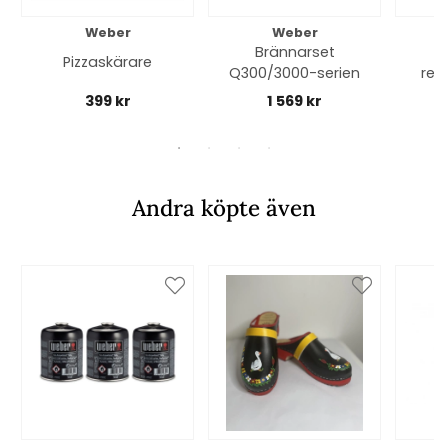
Weber
Weber
Brännarset
Pizzaskärare
Q300/3000-serien
red
399 kr
1 569 kr
Andra köpte även