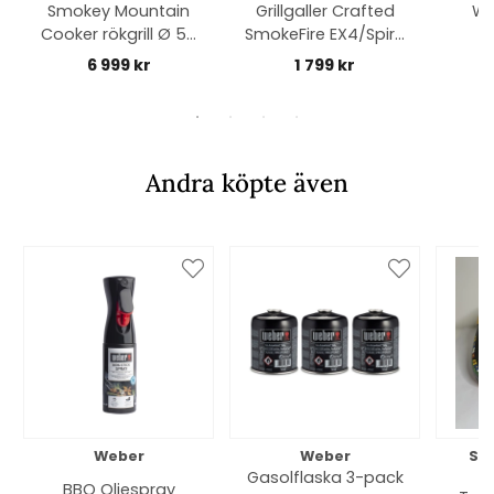
Smokey Mountain
Grillgaller Crafted
We
Cooker rökgrill Ø 57
SmokeFire EX4/Spirit
cm - black
3-brännare -
6 999 kr
1 799 kr
rostfritt stål
Andra köpte även
Weber
Weber
So
Gasolflaska 3-pack
BBQ Oljespray