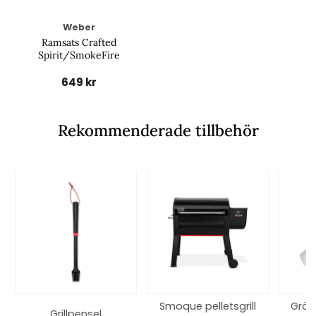
Weber
Ramsats Crafted
Spirit/SmokeFire
649 kr
Rekommenderade tillbehör
Smoque pelletsgrill
Grön
Grillpensel