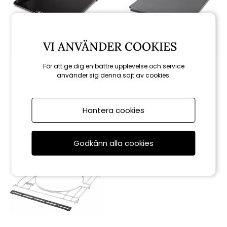
VI ANVÄNDER COOKIES
Weber
Weber
För att ge dig en bättre upplevelse och service
använder sig denna sajt av cookies.
Weber Crafted stekplatta
Weber Crafted pizzasten
1 299 kr
1 299 kr
Hantera cookies
Godkänn alla cookies