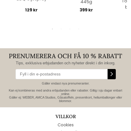
Toff
445g
bl
129 kr
399 kr
PRENUMERERA OCH FÅ 10 % RABATT
Tips, exklusiva erbjudanden och nyheter direkt i din inkorg.
Gäller endast nya prenumeranter.
Kan ej kombineras med andra erbjudanden eller rabatter. Giltig i sju dagar enbart
online.
Gäller ej: WEBER, AMCA Studios, Gåsatoffeln, presentkort, heliumballonger eller
blommor.
VILLKOR
Cookies