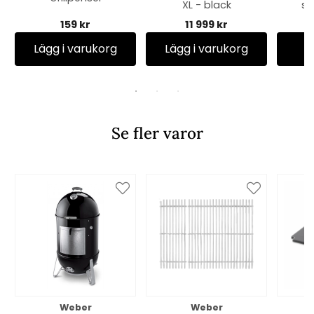
XL - black
st
159 kr
11 999 kr
Lägg i varukorg
Lägg i varukorg
Se fler varor
Weber
Weber