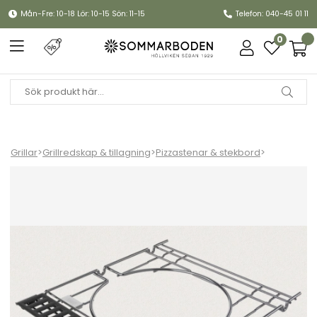
Mån-Fre: 10-18 Lör: 10-15 Sön: 11-15
Telefon: 040-45 01 11
0
Grillar
>
Grillredskap & tillagning
>
Pizzastenar & stekbord
>
Ramsats Crafted Genesis