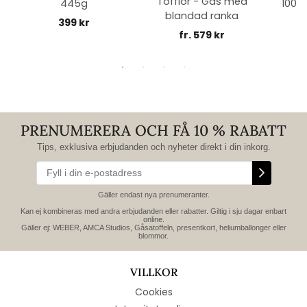
Tofflor - Gås med
445g
100% 
blandad ranka
399 kr
fr. 579 kr
PRENUMERERA OCH FÅ 10 % RABATT
Tips, exklusiva erbjudanden och nyheter direkt i din inkorg.
Gäller endast nya prenumeranter.
Kan ej kombineras med andra erbjudanden eller rabatter. Giltig i sju dagar enbart
online.
Gäller ej: WEBER, AMCA Studios, Gåsatoffeln, presentkort, heliumballonger eller
blommor.
VILLKOR
Cookies