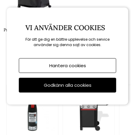
Weber
VI ANVÄNDER COOKIES
Premiumöverdrag Q 3200N+ -
black
För att ge dig en bättre upplevelse och service
använder sig denna sajt av cookies.
849 kr
Hantera cookies
Rekommenderade tillbehör
Godkänn alla cookies
KAMPANJ
till 16/8