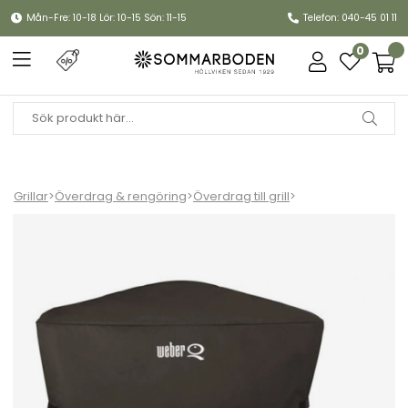
Mån-Fre: 10-18 Lör: 10-15 Sön: 11-15
Telefon: 040-45 01 11
0
Grillar
>
Överdrag & rengöring
>
Överdrag till grill
>
Premiumöverdrag Q300/3000 (äldre än 2025 modell) - black