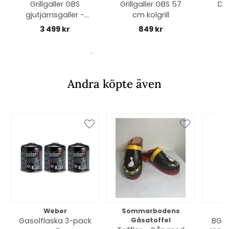
Grillgaller GBS
Grillgaller GBS 57
Del
gjutjärnsgaller -
cm kolgrill
r
Genesis II 400-
st
3 499 kr
849 kr
serien (2017)
Andra köpte även
Weber
Sommarbodens
Bi
Gasolflaska 3-pack
Gåsatoffel
BGE 