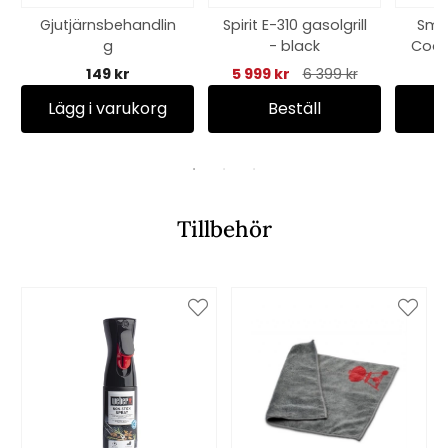
Gjutjärnsbehandlin
Spirit E-310 gasolgrill
Smo
g
- black
Cooke
149 kr
5 999 kr
6 399 kr
Lägg i varukorg
Beställ
Tillbehör