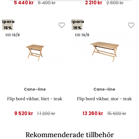
5 440 kr
2 210 kr
6 400 kr
2 600 kr
Spara
Spara
15%
15%
till 16/8
till 16/8
Cane-line
Cane-line
Flip bord vikbar, litet - teak
Flip bord vikbar, stor - teak
9 520 kr
13 260 kr
1 1 200 kr
15 600 kr
Rekommenderade tillbehör