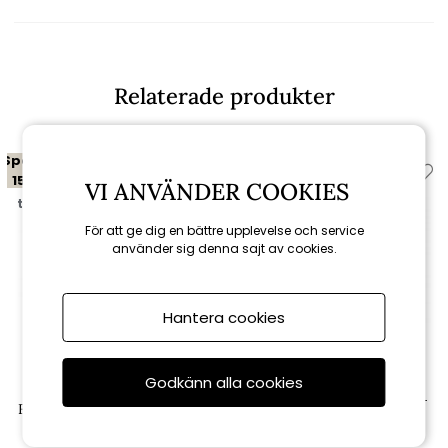
Relaterade produkter
Spara
Spara
15%
15%
VI ANVÄNDER COOKIES
till 16/8
till 16/8
För att ge dig en bättre upplevelse och service
använder sig denna sajt av cookies.
Hantera cookies
Cane-line
Cane-line
Godkänn alla cookies
Flip sitt-/ryggdyna fällstol -
Flip fällstol u/armstöd - teak
dark grey