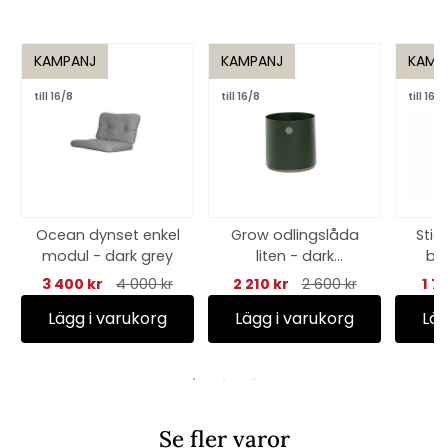
KAMPANJ
KAMPANJ
KAMP
till 16/8
till 16/8
till 16/8
Ocean dynset enkel
Grow odlingslåda
Stic
modul - dark grey
liten - dark
be
green/taupe
3 400 kr
4 000 kr
2 210 kr
2 600 kr
1 7
Lägg i varukorg
Lägg i varukorg
Läg
Se fler varor