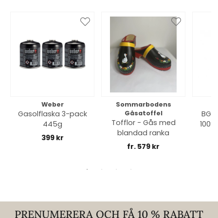
Weber
Sommarbodens
Bi
Gasolflaska 3-pack
Gåsatoffel
BGE 
Tofflor - Gås med
445g
100% 
blandad ranka
399 kr
fr. 579 kr
PRENUMERERA OCH FÅ 10 % RABATT