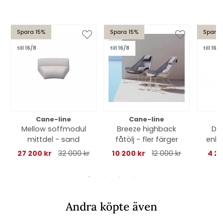
Spara 15%
Spara 15%
Spara 
till 16/8
till 16/8
till 16/8
Cane-line
Cane-line
Mellow soffmodul
Breeze highback
Dr
mittdel - sand
fåtölj - fler färger
enke
27 200 kr
32 000 kr
10 200 kr
12 000 kr
4 25
Andra köpte även