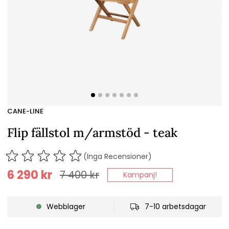
CANE-LINE
Flip fällstol m/armstöd - teak
(Inga Recensioner)
6 290
kr
7 400
kr
Kampanj!
Webblager
7-10 arbetsdagar