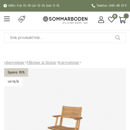
Mån-Fre: 10-18 Lör: 10-15 Sön: 11-15
Telefon: 040-45 01 11
0
Utemöbler
>
Fåtöljer & Stolar
>
Karmstolar
>
Flip fällstol m/armstöd - teak
15
till 16/8