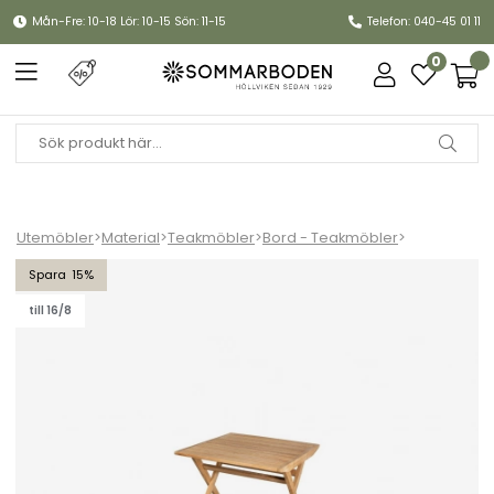
Mån-Fre: 10-18 Lör: 10-15 Sön: 11-15
Telefon: 040-45 01 11
0
Utemöbler
>
Material
>
Teakmöbler
>
Bord - Teakmöbler
>
Flip bord vikbar, litet - teak
15
till 16/8