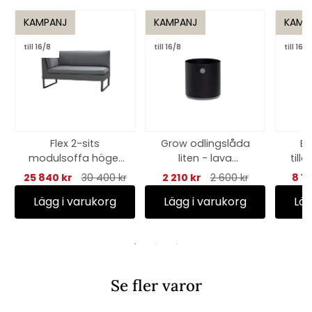
KAMPANJ
KAMPANJ
KAMP
till 16/8
till 16/8
till 16/8
Flex 2-sits
Grow odlingslåda
Bl
modulsoffa höger
liten - lava
tillä
- grey
grey/light grey
ben
25 840 kr
30 400 kr
2 210 kr
2 600 kr
8 1
Lägg i varukorg
Lägg i varukorg
Läg
Se fler varor