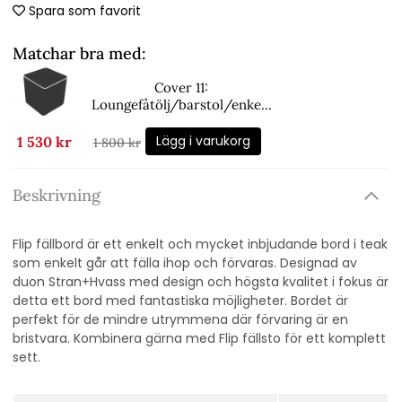
Spara som favorit
Matchar bra med:
Cover 11:
Loungefåtölj/barstol/enkel-
& hörnmodul - black
Lägg i varukorg
1 530 kr
1 800 kr
Beskrivning
Flip fällbord är ett enkelt och mycket inbjudande bord i teak
som enkelt går att fälla ihop och förvaras. Designad av
duon Stran+Hvass med design och högsta kvalitet i fokus är
detta ett bord med fantastiska möjligheter. Bordet är
perfekt för de mindre utrymmena där förvaring är en
bristvara. Kombinera gärna med Flip fällsto för ett komplett
sett.