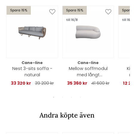
Spara 15%
Spara 15%
Spara 
till 16/8
till 16/8
Cane-line
Cane-line
Nest 3-sits soffa -
Mellow soffmodul
Kin
natural
med långt
m/
ryggstöd, vänster -
33 320 kr
39 200 kr
35 360 kr
41 600 kr
12 2
sand
Andra köpte även