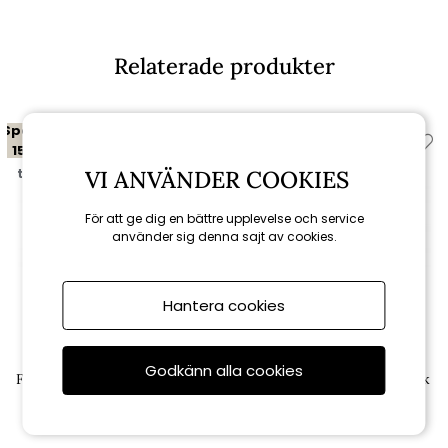
Relaterade produkter
Spara
Spara
15%
15%
VI ANVÄNDER COOKIES
till 16/8
till 16/8
För att ge dig en bättre upplevelse och service
använder sig denna sajt av cookies.
Hantera cookies
Cane-line
Cane-line
Godkänn alla cookies
Flip fällstol m/armstöd - teak
Flip fällstol u/armstöd - teak
6 290 kr
5 440 kr
7 400 kr
6 400 kr