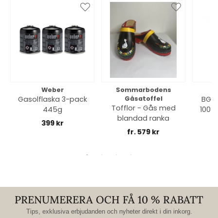
Weber
Sommarbodens
Bi
Gasolflaska 3-pack
Gåsatoffel
BGE 
Tofflor - Gås med
445g
100% 
blandad ranka
399 kr
fr. 579 kr
PRENUMERERA OCH FÅ 10 % RABATT
Tips, exklusiva erbjudanden och nyheter direkt i din inkorg.