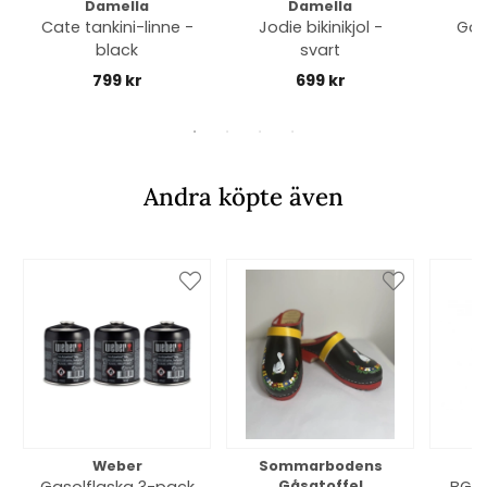
Damella
Damella
Cate tankini-linne -
Jodie bikinikjol -
Gold
black
svart
799 kr
699 kr
Andra köpte även
Weber
Sommarbodens
Bi
Gåsatoffel