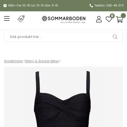
Mån-Fre: 10-18 Lör: 10-15 Sön: 11-15
Telefon: 040-45 01 11
0
Badkläder
>
Bikini & Baddräkter
>
Geena tankini-linne, fler storlekar - svart