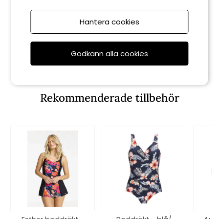
Hantera cookies
Damella
Cate tankini-linne - black
Godkänn alla cookies
799 kr
Rekommenderade tillbehör