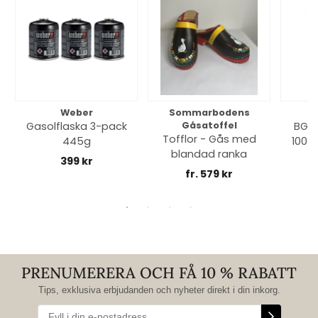
Weber
Sommarbodens
Bi
Gasolflaska 3-pack
Gåsatoffel
BGE 
Tofflor - Gås med
445g
100% 
blandad ranka
399 kr
fr. 579 kr
PRENUMERERA OCH FÅ 10 % RABATT
Tips, exklusiva erbjudanden och nyheter direkt i din inkorg.