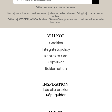
Gäller endast nya prenumeranter.
Kan ej kombineras med andra erbjudanden eller rabatter. Giltig i sju dagar enbart
online.
Gäller ej: WEBER, AMCA Studios, Gåsatoffeln, presentkort, heliumballonger eller
blommor.
VILLKOR
Cookies
Integritetspolicy
Kontakta Oss
Köpvillkor
Reklamation
INSPIRATION:
Läs alla artiklar
Köp-guider