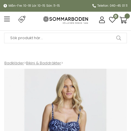
Mån-Fre: 10-18 Lör: 10-15 Sön: 11-15
Telefon: 040-45 01 11
0
Badkläder
>
Bikini & Baddräkter
>
Veronica viktrosa - navy