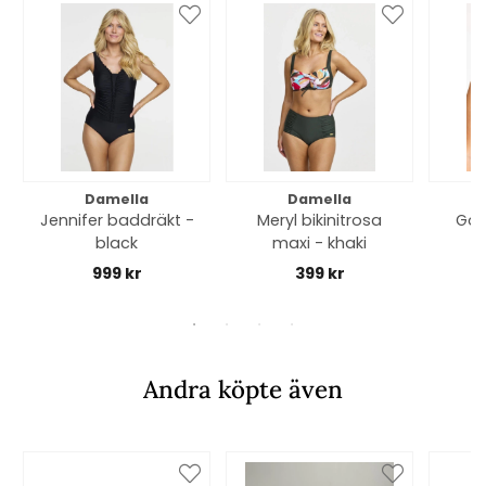
Damella
Damella
Jennifer baddräkt -
Meryl bikinitrosa
Gold
black
maxi - khaki
999 kr
399 kr
Andra köpte även