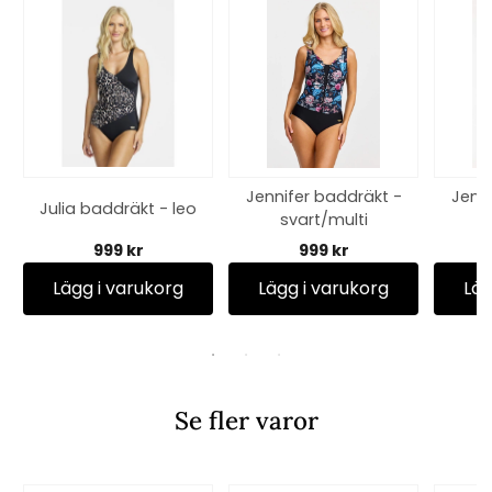
Jennifer baddräkt -
Jenni
Julia baddräkt - leo
svart/multi
b
999 kr
999 kr
Lägg i varukorg
Lägg i varukorg
Läg
Se fler varor