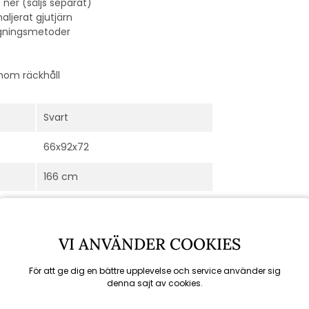
 ner (säljs separat)
ljerat gjutjärn
lagningsmetoder
inom räckhåll
Svart
66x92x72
166 cm
68,5 cm
122 cm
VI ANVÄNDER COOKIES
Genesis
För att ge dig en bättre upplevelse och service använder sig
denna sajt av cookies.
Ja