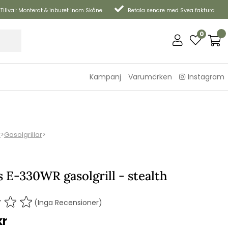
Tillval: Monterat & inburet inom Skåne
Betala senare med Svea faktura
0
Kampanj
Varumärken
Instagram
r
>
Gasolgrillar
>
 E-330WR gasolgrill - stealth
(Inga Recensioner)
kr