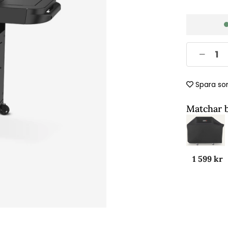
Spara so
Matchar 
1 599 kr