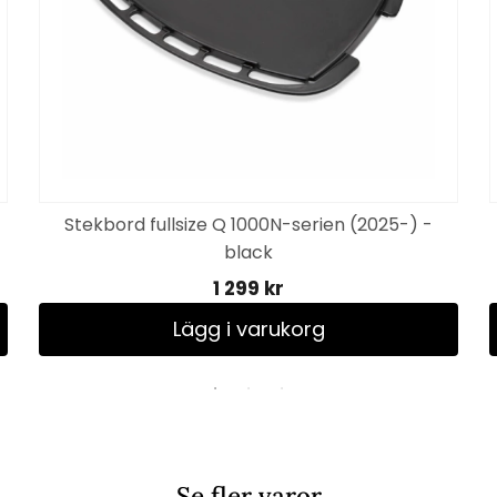
Stekbord fullsize Q 1000N-serien (2025-) -
black
1 299 kr
Lägg i varukorg
Se fler varor