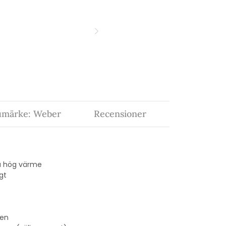
umärke: Weber
Recensioner
 på hög värme
gt
ren