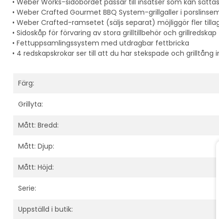
• Weber Works-sidobordet passar till insatser som kan sättas
• Weber Crafted Gourmet BBQ System-grillgaller i porslinsema
• Weber Crafted-ramsetet (säljs separat) möjliggör fler til
• Sidoskåp för förvaring av stora grilltillbehör och grillredskap
• Fettuppsamlingssystem med utdragbar fettbricka
• 4 redskapskrokar ser till att du har stekspade och grilltång 
Färg:
Grillyta:
Mått: Bredd:
Mått: Djup:
Mått: Höjd:
Serie:
Uppställd i butik: