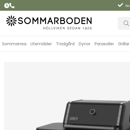
Per
Sommarrea
Utemöbler
Trädgård
Dynor
Parasoller
Grillar
Genesis E-330WR gasolgrill - stealth