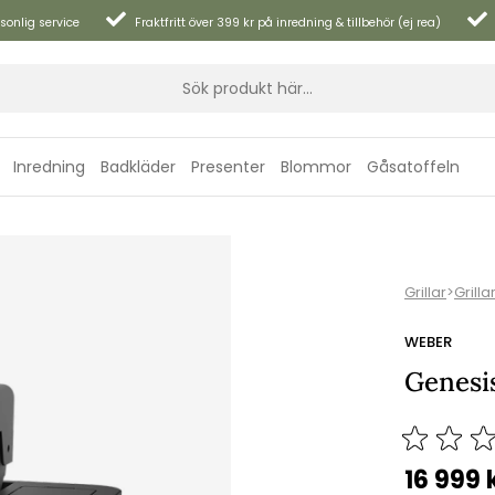
sonlig service
Fraktfritt över 399 kr på inredning & tillbehör (ej rea)
Inredning
Badkläder
Presenter
Blommor
Gåsatoffeln
Grillar
>
Grilla
WEBER
Genesis
16 999