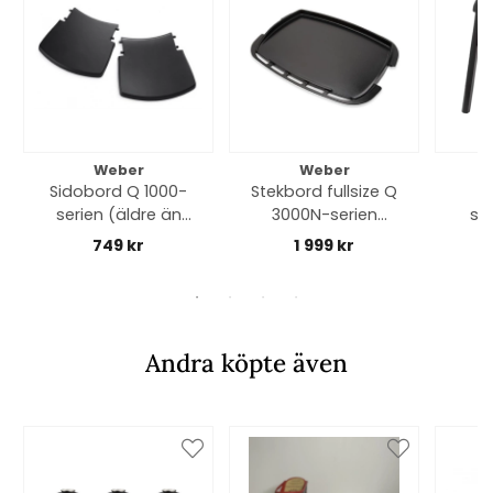
Weber
Weber
Sidobord Q 1000-
Stekbord fullsize Q
serien (äldre än
3000N-serien
sta
2025 modell)
(2025-) - black
749 kr
1 999 kr
Andra köpte även