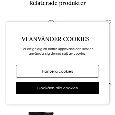
Relaterade produkter
VI ANVÄNDER COOKIES
För att ge dig en bättre upplevelse och service
använder sig denna sajt av cookies.
Hantera cookies
Weber
Weber
Smoque pelletsgrill - black
Fettuppsamlingsfolie Smoque
Godkänn alla cookies
8 999 kr
249 kr