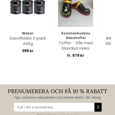
Weber
Sommarbodens
Bi
Gasolflaska 3-pack
Gåsatoffel
BGE 
Tofflor - Gås med
445g
100% 
blandad ranka
399 kr
fr. 579 kr
PRENUMERERA OCH FÅ 10 % RABATT
Tips, exklusiva erbjudanden och nyheter direkt i din inkorg.