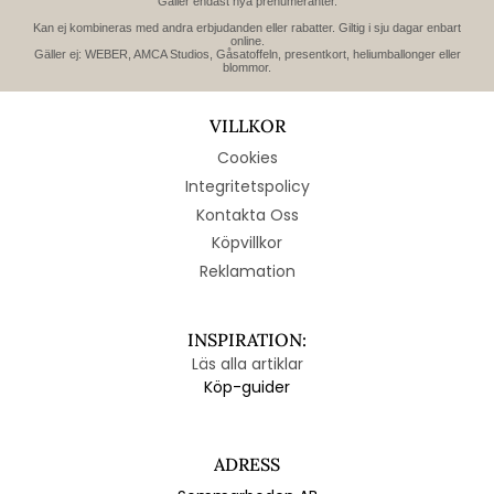
Gäller endast nya prenumeranter.
Kan ej kombineras med andra erbjudanden eller rabatter. Giltig i sju dagar enbart
online.
Gäller ej: WEBER, AMCA Studios, Gåsatoffeln, presentkort, heliumballonger eller
blommor.
VILLKOR
Cookies
Integritetspolicy
Kontakta Oss
Köpvillkor
Reklamation
INSPIRATION:
Läs alla artiklar
Köp-guider
ADRESS