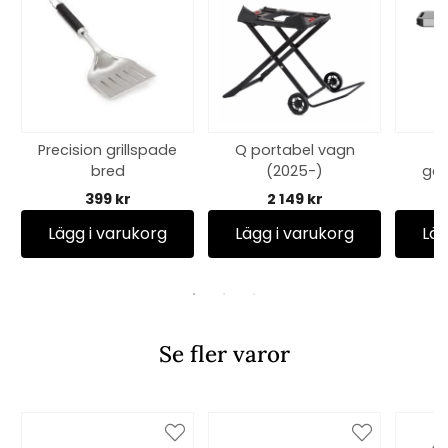
Precision grillspade
Q portabel vagn
bred
(2025-)
gas
399 kr
2 149 kr
Lägg i varukorg
Lägg i varukorg
Läg
Se fler varor