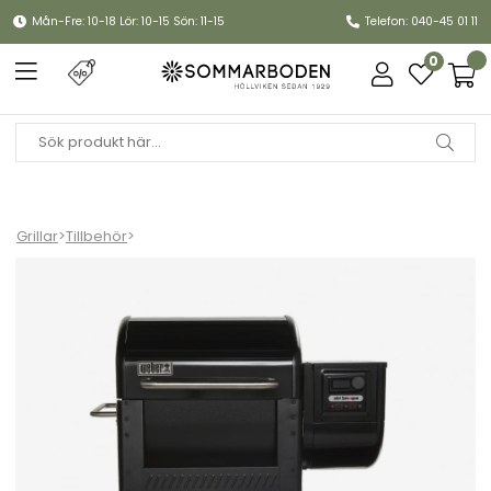
Mån-Fre: 10-18 Lör: 10-15 Sön: 11-15
Telefon: 040-45 01 11
0
Grillar
>
Tillbehör
>
Bottenhylla Smoque