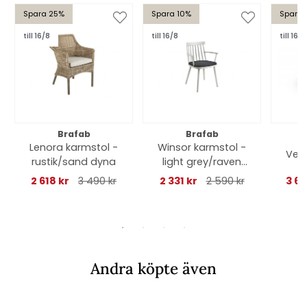
Spara 25%
Spara 10%
Spara 
till 16/8
till 16/8
till 16/8
Brafab
Brafab
Lenora karmstol -
Winsor karmstol -
Vevi
rustik/sand dyna
light grey/raven
dyna
2 618 kr
3 490 kr
2 331 kr
2 590 kr
3 68
Andra köpte även