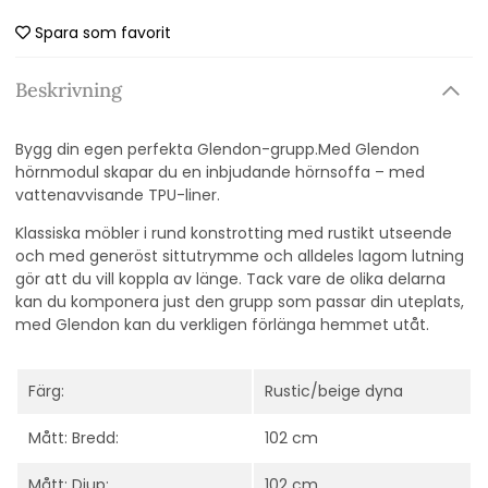
Spara som favorit
Beskrivning
Bygg din egen perfekta Glendon-grupp.Med Glendon
hörnmodul
skapar du en inbjudande hörnsoffa – med
vattenavvisande TPU-liner.
Klassiska möbler i rund konstrotting med rustikt utseende
och med generöst sittutrymme och alldeles lagom lutning
gör att du vill koppla av länge. Tack vare de olika delarna
kan du komponera just den grupp som passar din uteplats,
med Glendon kan du verkligen förlänga hemmet utåt.
Färg:
Rustic/beige dyna
Mått: Bredd:
102 cm
Mått: Djup:
102 cm