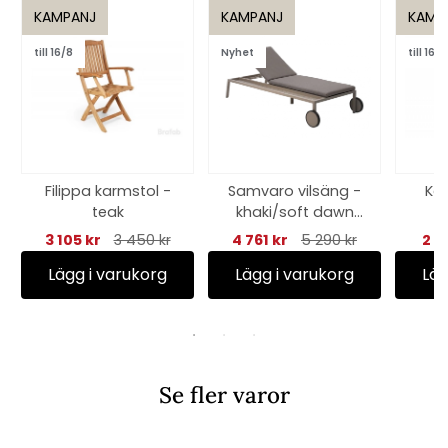
KAMPANJ
KAMPANJ
KAMP
till 16/8
Nyhet
till 16/8
Filippa karmstol -
Samvaro vilsäng -
Kas
teak
khaki/soft dawn
dyna
3 105 kr
3 450 kr
4 761 kr
5 290 kr
2 5
Lägg i varukorg
Lägg i varukorg
Läg
Se fler varor