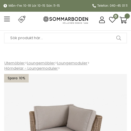
Mån-Fre: 10-18 Lör: 10-15 Sön: 11-15
Telefon: 040-45 01 11
0
Utemöbler
>
Loungemöbler
>
Loungemoduler
>
Hörndelar - Loungemoduler
>
Glendon hörndel - rustic/beige dyna
10