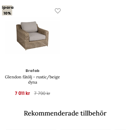
Spara
10%
Brafab
Glendon fåtölj - rustic/beige
dyna
7 011 kr
7 790 kr
Rekommenderade tillbehör