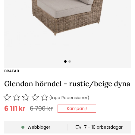
BRAFAB
Glendon hörndel - rustic/beige dyna
(Inga Recensioner)
6 111
kr
6 790
kr
Kampanj!
Webblager
7 - 10 arbetsdagar