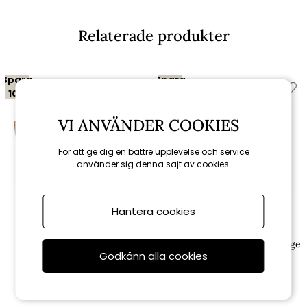
Relaterade produkter
Spara
Spara
10%
10%
VI ANVÄNDER COOKIES
För att ge dig en bättre upplevelse och service
använder sig denna sajt av cookies.
Hantera cookies
Brafab
Brafab
Glendon 2-sits avslut HV -
Glendon mittdel - rustic/beige
Godkänn alla cookies
rustic/beige dyna
dyna
15 111 kr
4 311 kr
16 790 kr
4 790 kr