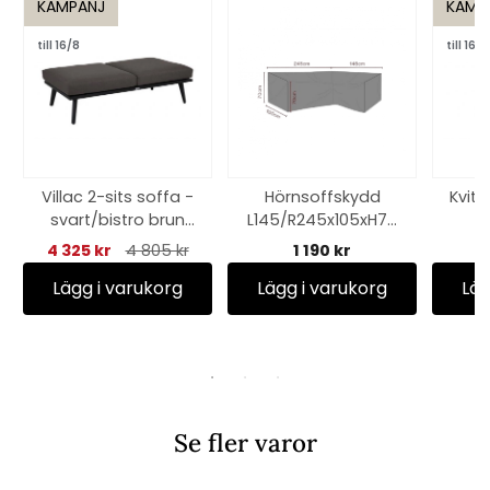
KAMPANJ
KAMP
till 16/8
till 16/8
Villac 2-sits soffa -
Hörnsoffskydd
Kvitt
svart/bistro brun
L145/R245x105xH70
dyna
cm, andas - svart
4 325 kr
4 805 kr
1 190 kr
35
Lägg i varukorg
Lägg i varukorg
Läg
Se fler varor