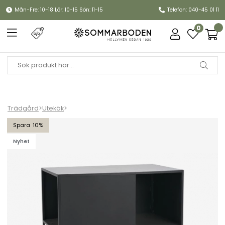
Mån-Fre: 10-18 Lör: 10-15 Sön: 11-15
Telefon: 040-45 01 11
0
Trädgård
>
Utekök
>
Prep utekök - svart
10
Nyhet