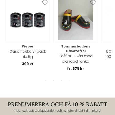
Weber
Sommarbodens
Bi
Gasolflaska 3-pack
Gåsatoffel
BGE 
Tofflor - Gås med
445g
100% 
blandad ranka
399 kr
fr. 579 kr
PRENUMERERA OCH FÅ 10 % RABATT
Tips, exklusiva erbjudanden och nyheter direkt i din inkorg.