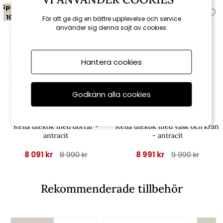
Spara
Spara
10%
10%
För att ge dig en bättre upplevelse och service
använder sig denna sajt av cookies.
Hantera cookies
Godkänn alla cookies
Brafab
Brafab
Kelia utekök med dörrar -
Kelia utekök med vask och kran
antracit
- antracit
8 091 kr
8 991 kr
8 990 kr
9 990 kr
Rekommenderade tillbehör