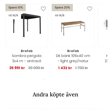
Spara 10%
Spara 20%
till 16/8
till 16/8
Brafab
Brafab
Sombra pergola
DK bänk 106x40 cm
Hö
3x4 m - antracit
- light grey/natur
23
cm, 
35 991 kr
39 990 kr
1 432 kr
1 790 kr
Andra köpte även