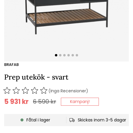
BRAFAB
Prep utekök - svart
(Inga Recensioner)
5 931
kr
6 590
kr
Kampanj!
Fåtal i lager
Skickas inom 3-5 dagar