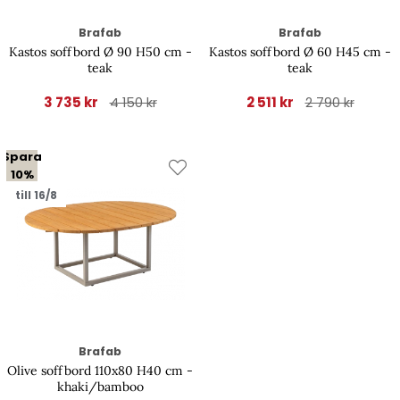
Brafab
Brafab
Kastos soffbord Ø 90 H50 cm -
Kastos soffbord Ø 60 H45 cm -
teak
teak
3 735 kr
2 511 kr
4 150 kr
2 790 kr
Spara
10%
till 16/8
Brafab
Olive soffbord 110x80 H40 cm -
khaki/bamboo