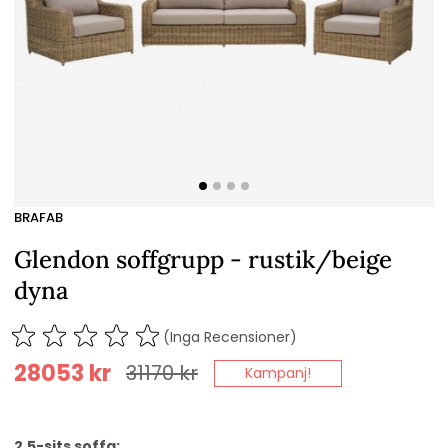
BRAFAB
Glendon soffgrupp - rustik/beige
dyna
(Inga Recensioner)
28053
kr
31170
kr
Kampanj!
2,5-sits soffa: