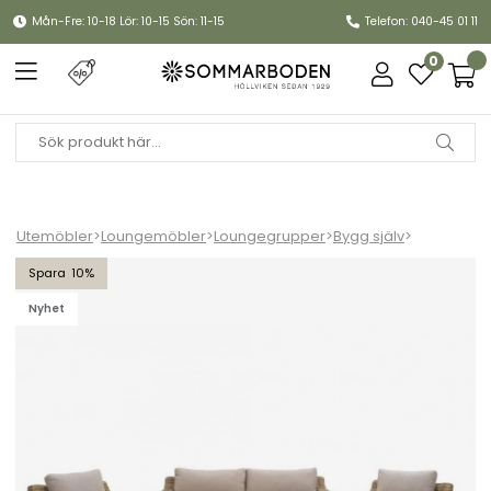
Mån-Fre: 10-18 Lör: 10-15 Sön: 11-15
Telefon: 040-45 01 11
0
Utemöbler
>
Loungemöbler
>
Loungegrupper
>
Bygg själv
>
Glendon soffgrupp - rustik/beige dyna
10
Nyhet