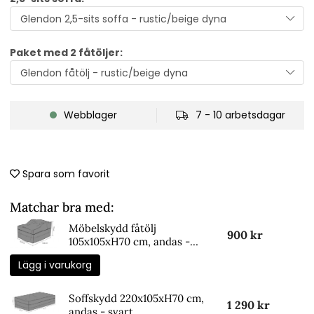
Paket med 2 fåtöljer:
Webblager
7 - 10 arbetsdagar
Spara som favorit
Matchar bra med:
Möbelskydd fåtölj
900 kr
105x105xH70 cm, andas -
svart
Lägg i varukorg
Soffskydd 220x105xH70 cm,
1 290 kr
andas - svart