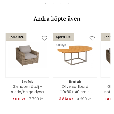
Andra köpte även
Spara 10%
Spara 10%
Spara 
till 16/8
Brafab
Brafab
Glendon fåtölj -
Olive soffbord
Gle
rustic/beige dyna
110x80 H40 cm -
soffa
khaki/bamboo
7 011 kr
7 790 kr
3 861 kr
4 290 kr
14 0