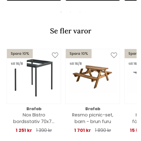
Se fler varor
Spara 10%
Spara 10%
Spara 
till 16/8
till 16/8
till 16/8
Brafab
Brafab
Nox Bistro
Resmo picnic-set,
Hi
bordsstativ 70x70
barn - brun furu
för
H73 cm - antracit
166-
1 251 kr
1 390 kr
1 701 kr
1 890 kr
15 8