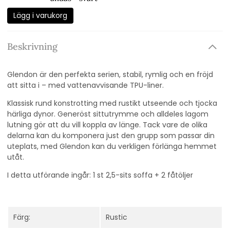
Lägg i varukorg
Beskrivning
Glendon är den perfekta serien, stabil, rymlig och en fröjd
att sitta i – med vattenavvisande TPU-liner.
Klassisk rund konstrotting med rustikt utseende och tjocka
härliga dynor. Generöst sittutrymme och alldeles lagom
lutning gör att du vill koppla av länge. Tack vare de olika
delarna kan du komponera just den grupp som passar din
uteplats, med Glendon kan du verkligen förlänga hemmet
utåt.
I detta utförande ingår: 1 st 2,5-sits soffa + 2 fåtöljer
Färg:
Rustic