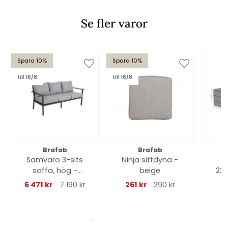
Se fler varor
Spara 10%
Spara 10%
till 16/8
till 16/8
Brafab
Brafab
Samvaro 3-sits
Ninja sittdyna -
soffa, hög -
beige
22
antracit/pearl grey
an
6 471 kr
7 190 kr
261 kr
290 kr
dyna