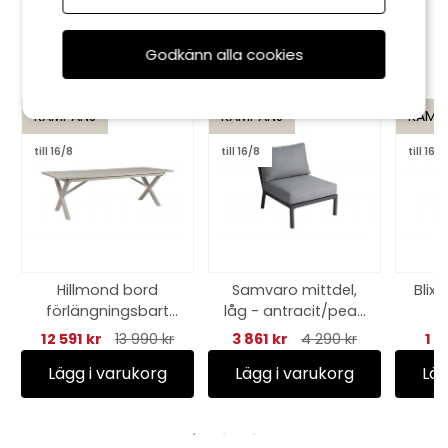
Rekommenderade tillbehör
Godkänn alla cookies
KAMPANJ
KAMPANJ
KAMP
till 16/8
till 16/8
till 16/8
Hillmond bord
Samvaro mittdel,
Blix
förlängningsbart
låg - antracit/pearl
H
240-310x100 H73 cm
grey dyna
12 591 kr
13 990 kr
3 861 kr
4 290 kr
1 6
- khaki
Lägg i varukorg
Lägg i varukorg
Läg