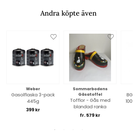
Andra köpte även
Weber
Sommarbodens
Bi
Gasolflaska 3-pack
Gåsatoffel
BGE 
Tofflor - Gås med
445g
100% 
blandad ranka
399 kr
fr. 579 kr