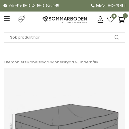
Mån-Fre: 10-18 Lör: 10-15 Sön: 11-15
Telefon: 040-45 01 11
0
Utemöbler
>
Möbelskydd
>
Möbelskydd & Underhåll
>
Möbelskydd soffgrupp 330x270xH70 cm, andas - svart