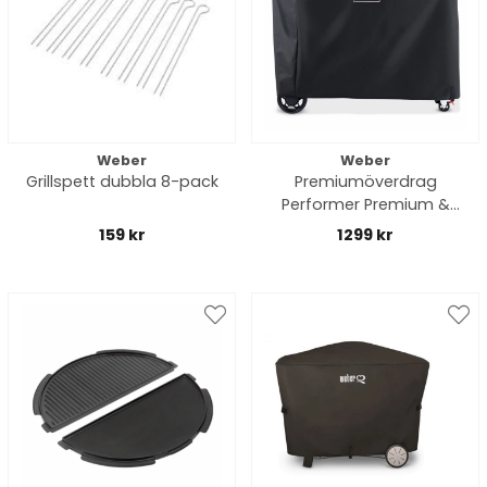
Weber
Weber
Grillspett dubbla 8-pack
Premiumöverdrag
Performer Premium &
Deluxe (2026-) - black
159 kr
1299 kr