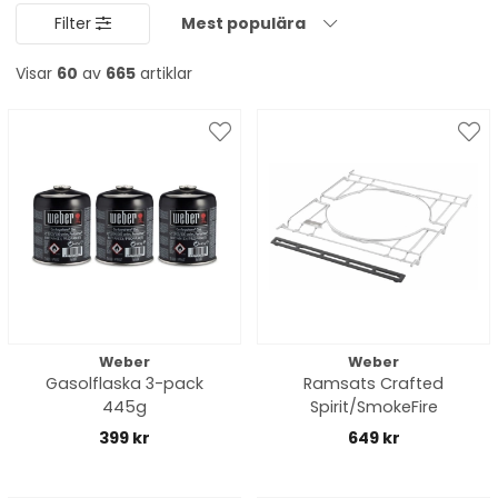
Filter
Mest populära
Visar
60
av
665
artiklar
Weber
Weber
Gasolflaska 3-pack
Ramsats Crafted
445g
Spirit/SmokeFire
399 kr
649 kr