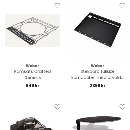
Weber
Weber
Ramsats Crafted
Stekbord fullsize
Genesis
kompatibel med utvalda
Spirit- och SmokeFire-
649 kr
2399 kr
grillar