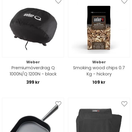
Weber
Weber
Premiumöverdrag Q
Smoking wood chips 0.7
1000N/Q 1200N - black
Kg - hickory
399 kr
109 kr