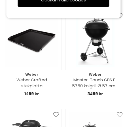
Weber
Weber
Weber Crafted
Master-Touch GBS E-
stekplatta
5750 kolgrill Ø 57 cm -
black
1299 kr
3499 kr