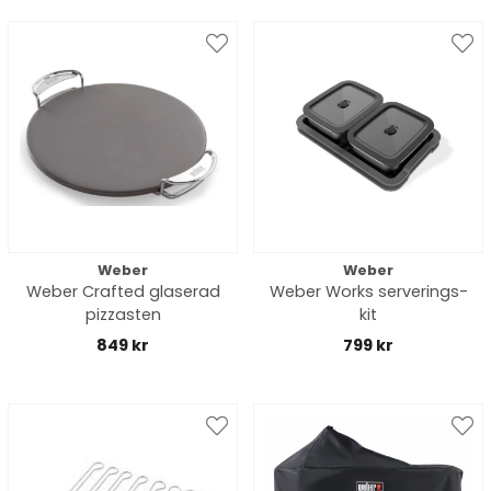
Weber
Weber
Weber Crafted glaserad
Weber Works serverings-
pizzasten
kit
849 kr
799 kr