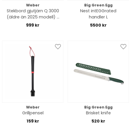
Weber
Big Green Egg
Stekbord gjutjärn Q 3000
Nest intEGGrated
(äldre än 2025 modell) -
handler L
black
999 kr
5500 kr
Weber
Big Green Egg
Grillpensel
Brisket knife
159 kr
520 kr