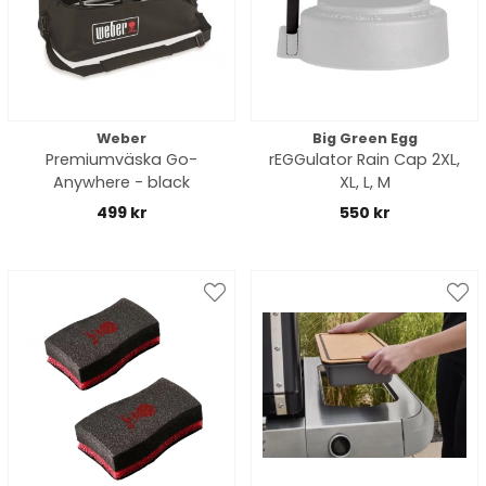
Weber
Big Green Egg
Premiumväska Go-
rEGGulator Rain Cap 2XL,
Anywhere - black
XL, L, M
499 kr
550 kr