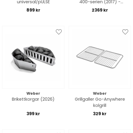
universal/pULSE
400-serien (2017) -
rostfritt stål
899 kr
2369 kr
Weber
Weber
Brikettkorgar (2026)
Grillgaller Go-Anywhere
kolgrill
399 kr
329 kr