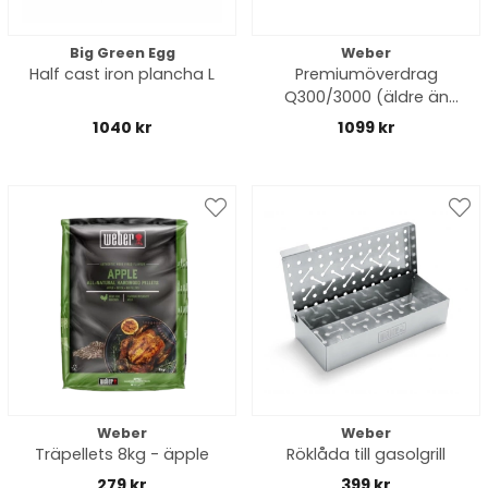
Big Green Egg
Weber
Half cast iron plancha L
Premiumöverdrag
Q300/3000 (äldre än
2025 modell) - black
1040 kr
1099 kr
Weber
Weber
Träpellets 8kg - äpple
Röklåda till gasolgrill
279 kr
399 kr