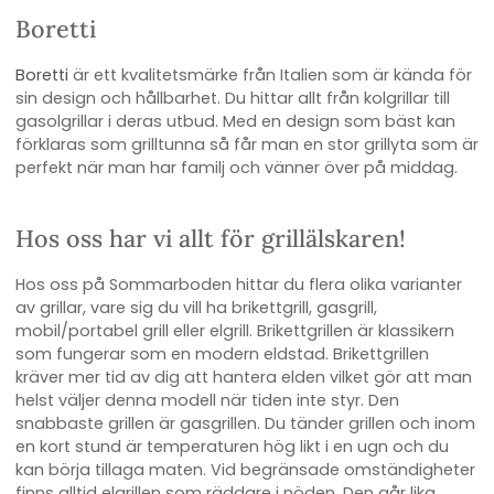
Boretti
Boretti
är ett kvalitetsmärke från Italien som är kända för
sin design och hållbarhet. Du hittar allt från kolgrillar till
gasolgrillar i deras utbud. Med en design som bäst kan
förklaras som grilltunna så får man en stor grillyta som är
perfekt när man har familj och vänner över på middag.
Hos oss har vi allt för grillälskaren!
Hos oss på Sommarboden hittar du flera olika varianter
av grillar, vare sig du vill ha brikettgrill, gasgrill,
mobil/portabel grill eller elgrill. Brikettgrillen är klassikern
som fungerar som en modern eldstad. Brikettgrillen
kräver mer tid av dig att hantera elden vilket gör att man
helst väljer denna modell när tiden inte styr. Den
snabbaste grillen är gasgrillen. Du tänder grillen och inom
en kort stund är temperaturen hög likt i en ugn och du
kan börja tillaga maten. Vid begränsade omständigheter
finns alltid elgrillen som räddare i nöden. Den går lika