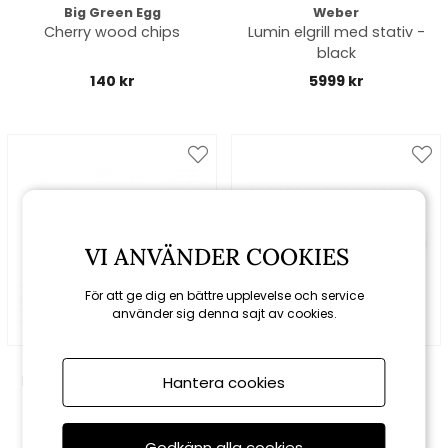
Big Green Egg
Weber
Cherry wood chips
Lumin elgrill med stativ -
black
140 kr
5999 kr
VI ANVÄNDER COOKIES
För att ge dig en bättre upplevelse och service
använder sig denna sajt av cookies.
Weber
Weber
Regulatorset till gasolgrill
Konverteringskit till 5/10
Hantera cookies
kg gasolflaskor
599 kr
749 kr
Godkänn alla cookies