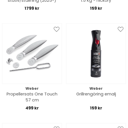
stativ/ställning (2025-)
1.5 Kg - hickory
1799 kr
159 kr
Weber
Weber
Propellersats One Touch
Grillrengöring emalj
57 cm
499 kr
159 kr