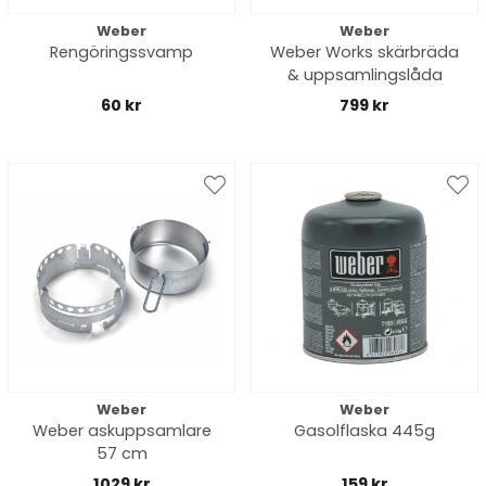
Weber
Weber
Rengöringssvamp
Weber Works skärbräda
& uppsamlingslåda
60 kr
799 kr
Weber
Weber
Weber askuppsamlare
Gasolflaska 445g
57 cm
1029 kr
159 kr