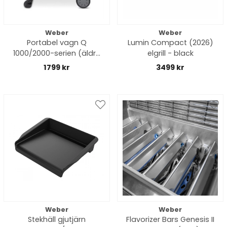
Weber
Weber
Portabel vagn Q
Lumin Compact (2026)
1000/2000-serien (äldre
elgrill - black
än 2025 modell)
1799 kr
3499 kr
Weber
Weber
Stekhäll gjutjärn
Flavorizer Bars Genesis II