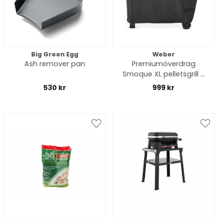
Big Green Egg
Weber
Ash remover pan
Premiumöverdrag
Smoque XL pelletsgrill -
black
530 kr
999 kr