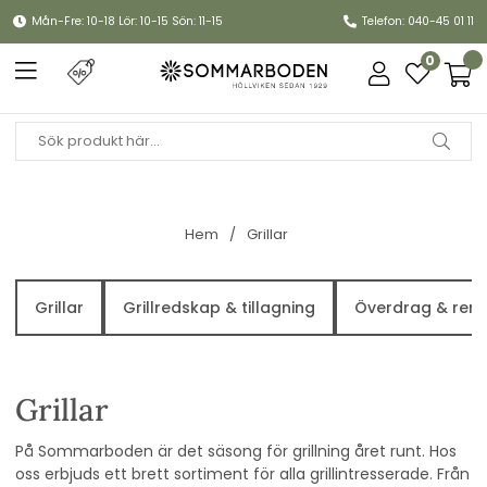
Mån-Fre: 10-18 Lör: 10-15 Sön: 11-15
Telefon: 040-45 01 11
0
Hem
Grillar
Grillar
Grillredskap & tillagning
Överdrag & reng
Grillar
På Sommarboden är det säsong för grillning året runt. Hos
oss erbjuds ett brett sortiment för alla grillintresserade. Från