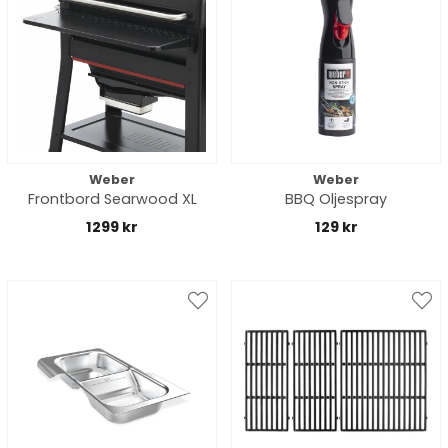
Weber
Weber
Frontbord Searwood XL
BBQ Oljespray
1299 kr
129 kr