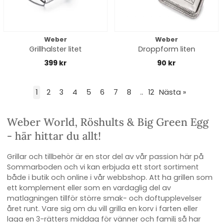
Weber
Weber
Grillhalster litet
Droppform liten
399 kr
90 kr
1
2
3
4
5
6
7
8
..
12
Nästa
»
Weber World, Röshults & Big Green Egg
- här hittar du allt!
Grillar och tillbehör är en stor del av vår passion här på
Sommarboden och vi kan erbjuda ett stort sortiment
både i butik och online i vår webbshop. Att ha grillen som
ett komplement eller som en vardaglig del av
matlagningen tillför större smak- och doftupplevelser
året runt. Vare sig om du vill grilla en korv i farten eller
laga en 3-rätters middag för vänner och familj så har