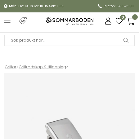
Mån-Fre: 10-18 Lör: 10-15 Sön: 11-15
Telefon: 040-45 01 11
0
Grillar
>
Grillredskap & tillagning
>
Lampa gasolgrill