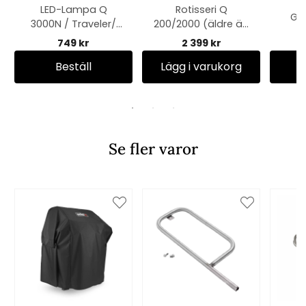
LED-Lampa Q
Rotisseri Q
Gri
3000N / Traveler/
200/2000 (äldre än
Lumin
2025 modell)
749 kr
2 399 kr
Beställ
Lägg i varukorg
Se fler varor