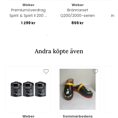
Weber
Weber
Premiumöverdrag
Brännarset
Spirit & Spirit II 200 &
Q200/2000-serien
inn
Spirit (2025-) 300 -
1 299 kr
859 kr
black
Andra köpte även
Weber
Sommarbodens
Bi