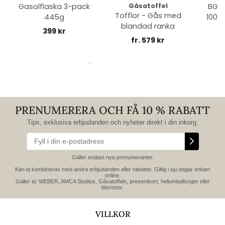
Gasolflaska 3-pack
Gåsatoffel
BGE 
Tofflor - Gås med
445g
100% 
blandad ranka
399 kr
fr. 579 kr
PRENUMERERA OCH FÅ 10 % RABATT
Tips, exklusiva erbjudanden och nyheter direkt i din inkorg.
Gäller endast nya prenumeranter.
Kan ej kombineras med andra erbjudanden eller rabatter. Giltig i sju dagar enbart
online.
Gäller ej: WEBER, AMCA Studios, Gåsatoffeln, presentkort, heliumballonger eller
blommor.
VILLKOR