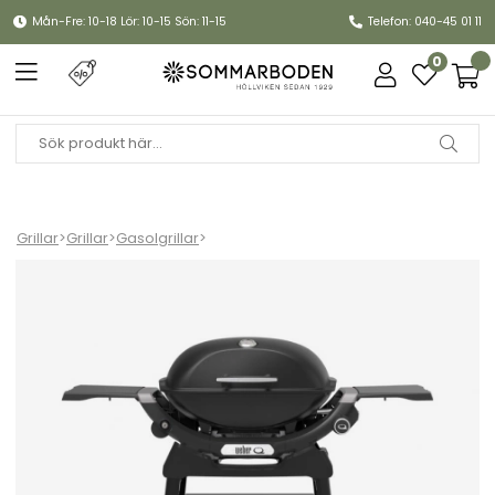
Mån-Fre: 10-18 Lör: 10-15 Sön: 11-15
Telefon: 040-45 01 11
0
Grillar
>
Grillar
>
Gasolgrillar
>
Q 2200N gasolgrill med stativ - black