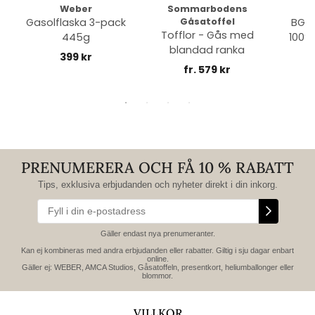
Weber
Sommarbodens
Bi
Gasolflaska 3-pack
Gåsatoffel
BGE 
Tofflor - Gås med
445g
100% 
blandad ranka
399 kr
fr. 579 kr
PRENUMERERA OCH FÅ 10 % RABATT
Tips, exklusiva erbjudanden och nyheter direkt i din inkorg.
Gäller endast nya prenumeranter.
Kan ej kombineras med andra erbjudanden eller rabatter. Giltig i sju dagar enbart
online.
Gäller ej: WEBER, AMCA Studios, Gåsatoffeln, presentkort, heliumballonger eller
blommor.
VILLKOR