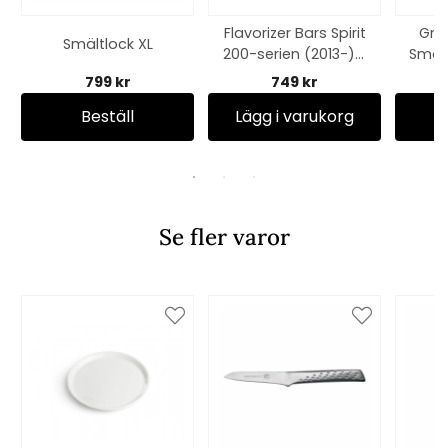
Flavorizer Bars Spirit
Gril
Smältlock XL
200-serien (2013-) -
Smoke
porslinemaljerat
3
799 kr
749 kr
r
Beställ
Lägg i varukorg
Se fler varor