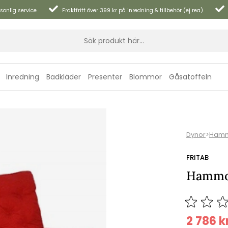
sonlig service
Fraktfritt över 399 kr på inredning & tillbehör (ej rea)
Inredning
Badkläder
Presenter
Blommor
Gåsatoffeln
Dynor
>
Hamm
FRITAB
Hammoc
2 786
k