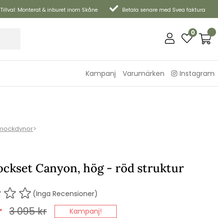
Tillval: Monterat & inburet inom Skåne
Betala senare med Svea faktura
0
Kampanj
Varumärken
Instagram
ockdynor
>
kset Canyon, hög - röd struktur
(Inga Recensioner)
r
3 095
kr
Kampanj!