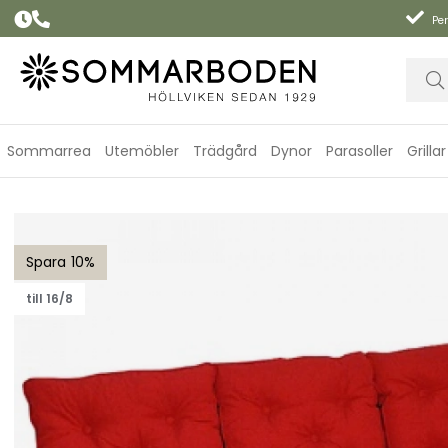
Per
Sommarrea
Utemöbler
Trädgård
Dynor
Parasoller
Grillar
Hammockset Canyon, hög - röd struktur
10
till 16/8