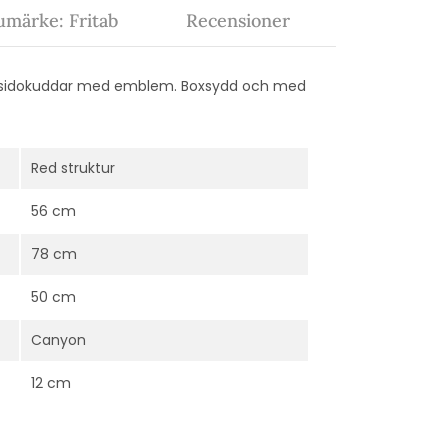
umärke: Fritab
Recensioner
. sidokuddar med emblem. Boxsydd och med
Red struktur
56 cm
78 cm
50 cm
Canyon
12 cm