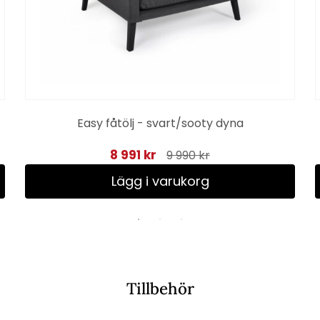
Easy fåtölj - svart/sooty dyna
8 991 kr
9 990 kr
Lägg i varukorg
Tillbehör