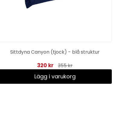
Sittdyna Canyon (tjock) - blå struktur
320 kr
355 kr
Lägg i varukorg