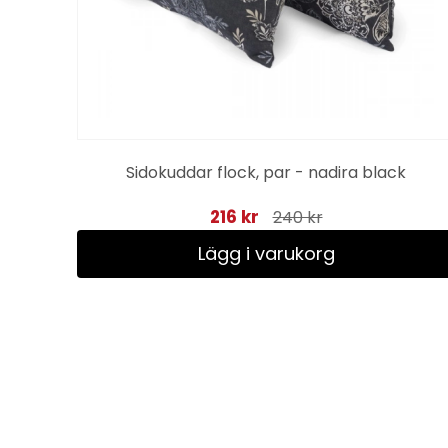
ey
Sidokuddar flock, par - nadira black
216 kr
240 kr
Lägg i varukorg