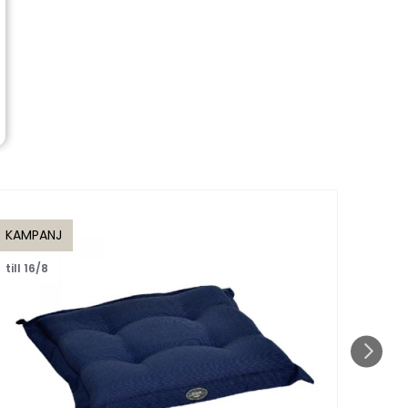
KAMPANJ
KAMP
till 16/8
till 1