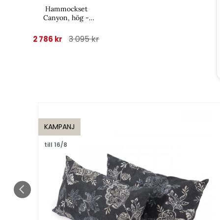
Hammockset
Canyon, hög -
bordeaux struktur
3 095 kr
2 786 kr
KAMPANJ
till 16/8