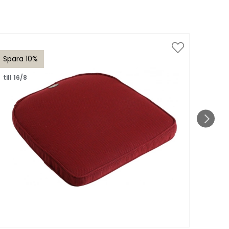
Spara 10%
Spar
till 16/8
till 1