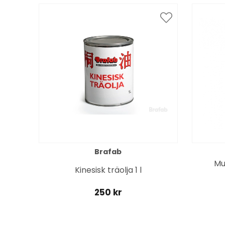
Brafab
Mu
Kinesisk träolja 1 l
250 kr