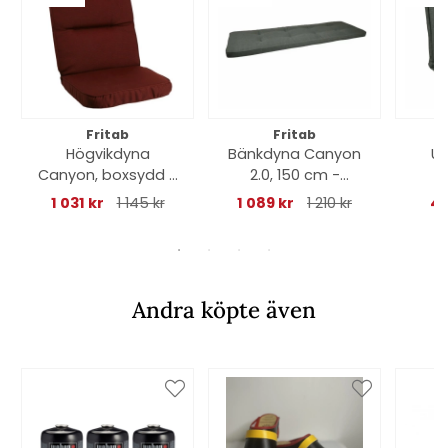
Fritab
Fritab
Högvikdyna
Bänkdyna Canyon
Un
Canyon, boxsydd -
2.0, 150 cm -
C
bordeaux struktur
skogsgrön
1 031 kr
1 145 kr
1 089 kr
1 210 kr
46
Andra köpte även