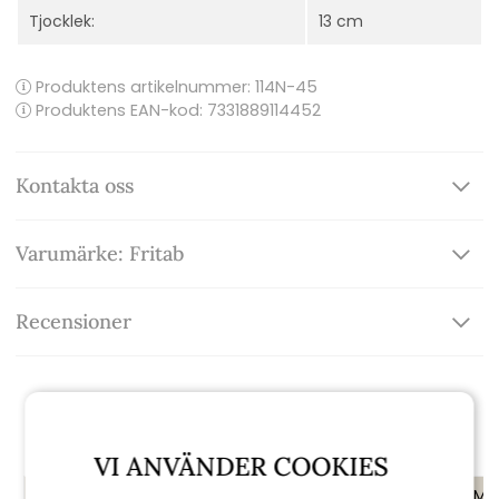
Tjocklek:
13 cm
Produktens artikelnummer:
114N-45
Produktens EAN-kod: 7331889114452
Kontakta oss
Varumärke: Fritab
Recensioner
Rekommenderade tillbehör
VI ANVÄNDER COOKIES
KAMPANJ
KAMPANJ
KAMP