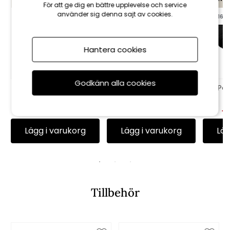
För att ge dig en bättre upplevelse och service
använder sig denna sajt av cookies.
till 16/8
till 16/8
till 16/8
Hantera cookies
Godkänn alla cookies
Högvikdyna, flock -
Sittdyna Sunbrella -
Pal
bordeaux
dusk
752 kr
835 kr
675 kr
750 kr
18
Lägg i varukorg
Lägg i varukorg
Läg
Tillbehör