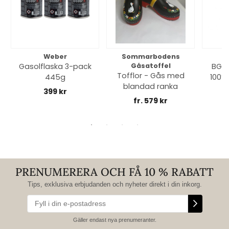
Weber
Sommarbodens
Bi
Gasolflaska 3-pack
Gåsatoffel
BGE 
Tofflor - Gås med
445g
100% 
blandad ranka
399 kr
fr. 579 kr
PRENUMERERA OCH FÅ 10 % RABATT
Tips, exklusiva erbjudanden och nyheter direkt i din inkorg.
Gäller endast nya prenumeranter.