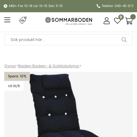
Mån-Fre: 10-18 Lör: 10-15 Sön: 11-15
Telefon: 040-45 01 11
0
Dynor
>
Baden Baden- & Solstolsdynor
>
Baden-Badendyna flock, nackkudde - marin
10
till 16/8