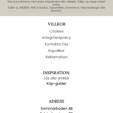
Kan ej kombineras med andra erbjudanden eller rabatter. Giltig i sju dagar enbart
online.
Gäller ej: WEBER, AMCA Studios, Gåsatoffeln, presentkort, heliumballonger eller
blommor.
VILLKOR
Cookies
Integritetspolicy
Kontakta Oss
Köpvillkor
Reklamation
INSPIRATION:
Läs alla artiklar
Köp-guider
ADRESS
Sommarboden AB