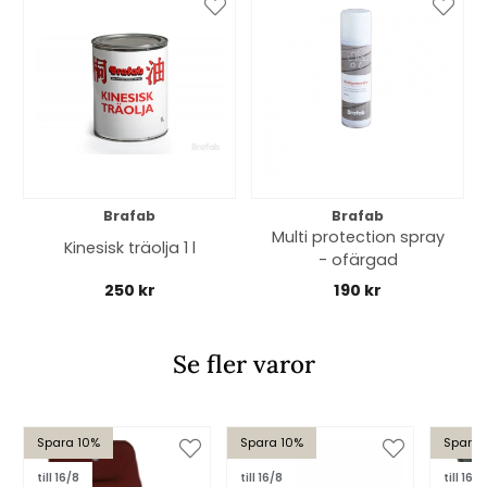
Brafab
Brafab
Multi protection spray
Kinesisk träolja 1 l
- ofärgad
250 kr
190 kr
Se fler varor
Spara 10%
Spara 10%
Spara 
till 16/8
till 16/8
till 16/8