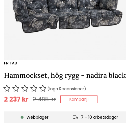
FRITAB
Hammockset, hög rygg - nadira black
(Inga Recensioner)
2 237
kr
2 485
kr
Kampanj!
Webblager
7 - 10 arbetsdagar