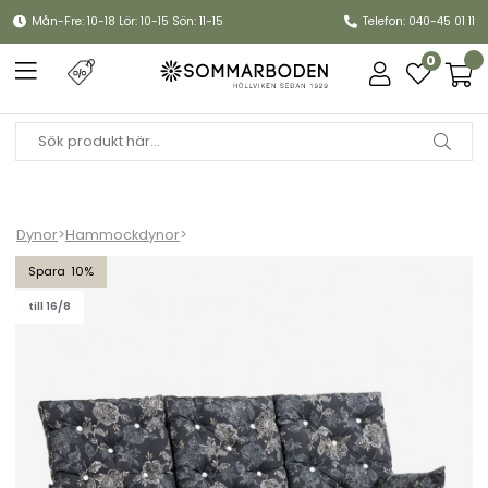
Mån-Fre: 10-18 Lör: 10-15 Sön: 11-15
Telefon: 040-45 01 11
0
Dynor
>
Hammockdynor
>
Hammockset, hög rygg - nadira black
10
till 16/8