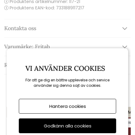
Produktens artikelnummer:
117-21
Produktens EAN-kod: 7331889117217
Kontakta oss
Varumärke: Fritab
Recensioner
VI ANVÄNDER COOKIES
För att ge dig en bättre upplevelse och service
använder sig denna sajt av cookies.
Rekommenderade tillbehör
Hantera cookies
KAMPANJ
KAMPANJ
KAMP
till 16/8
till 16/8
till 16/8
Godkänn alla cookies