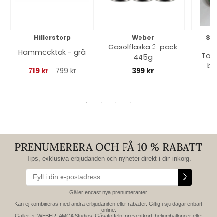
Hillerstorp
Weber
So
Gasolflaska 3-pack
Hammocktak - grå
Toff
445g
bl
719 kr
799 kr
399 kr
PRENUMERERA OCH FÅ 10 % RABATT
Tips, exklusiva erbjudanden och nyheter direkt i din inkorg.
Gäller endast nya prenumeranter.
Kan ej kombineras med andra erbjudanden eller rabatter. Giltig i sju dagar enbart
online.
Gäller ej: WEBER, AMCA Studios, Gåsatoffeln, presentkort, heliumballonger eller