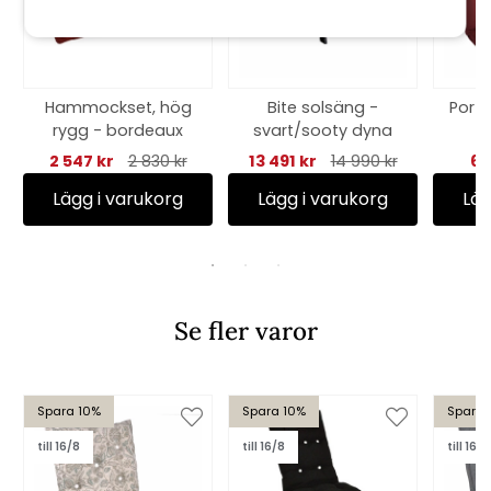
Hammockset, hög
Bite solsäng -
Porto
rygg - bordeaux
svart/sooty dyna
2 547 kr
2 830 kr
13 491 kr
14 990 kr
60
Lägg i varukorg
Lägg i varukorg
Läg
Se fler varor
Spara 10%
Spara 10%
Spara 
till 16/8
till 16/8
till 16/8