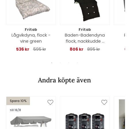
Fritab
Fritab
Lågvikdyna, flock -
Baden-Badendyna
Po
vine green
flock, nackkudde -
svart
(
536 kr
595 kr
806 kr
895 kr
61
Andra köpte även
Spara 10%
till 16/8