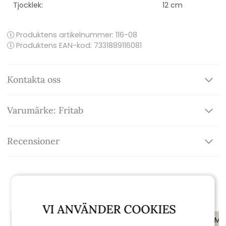
Tjocklek:
12 cm
Produktens artikelnummer:
116-08
Produktens EAN-kod: 7331889116081
Kontakta oss
Varumärke: Fritab
Recensioner
Rekommenderade tillbehör
VI ANVÄNDER COOKIES
KAMPANJ
KAMPANJ
KAMP