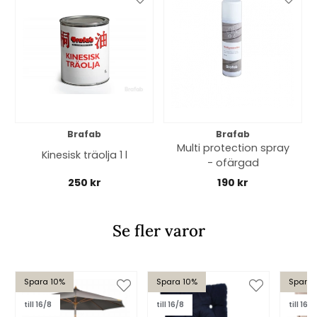
Brafab
Brafab
Multi protection spray
Kinesisk träolja 1 l
- ofärgad
250 kr
190 kr
Se fler varor
Spara 10%
Spara 10%
Spara 
till 16/8
till 16/8
till 16/8