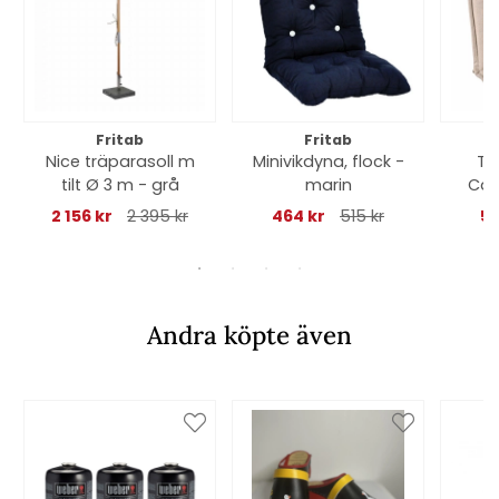
Fritab
Fritab
Nice träparasoll m
Minivikdyna, flock -
Te
tilt Ø 3 m - grå
marin
Can
2 156 kr
2 395 kr
464 kr
515 kr
51
Andra köpte även