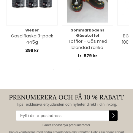
Weber
Sommarbodens
Bi
Gasolflaska 3-pack
Gåsatoffel
BGE 
Tofflor - Gås med
445g
100% 
blandad ranka
399 kr
fr. 579 kr
PRENUMERERA OCH FÅ 10 % RABATT
Tips, exklusiva erbjudanden och nyheter direkt i din inkorg.
Gäller endast nya prenumeranter.
Kan ej kombineras med andra erbjudanden eller rabatter. Giltig i sju dagar enbart