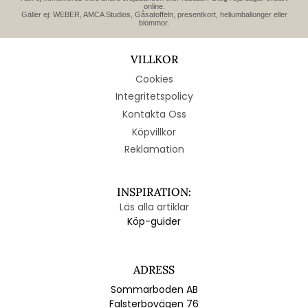
online.
Gäller ej: WEBER, AMCA Studios, Gåsatoffeln, presentkort, heliumballonger eller
blommor.
VILLKOR
Cookies
Integritetspolicy
Kontakta Oss
Köpvillkor
Reklamation
INSPIRATION:
Läs alla artiklar
Köp-guider
ADRESS
Sommarboden AB
Falsterbovägen 76