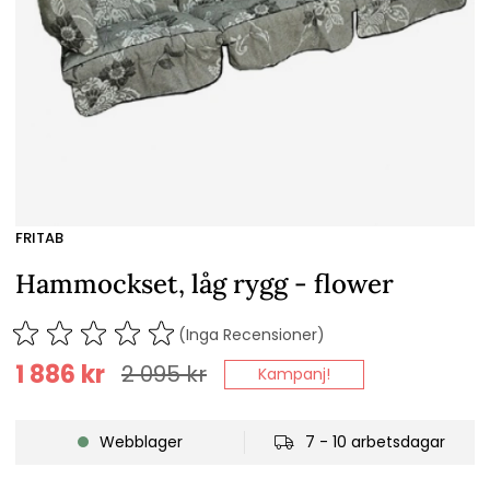
FRITAB
Hammockset, låg rygg - flower
(Inga Recensioner)
1 886
kr
2 095
kr
Kampanj!
Webblager
7 - 10 arbetsdagar