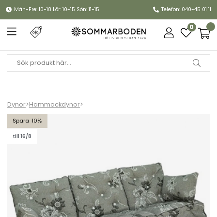
Mån-Fre: 10-18 Lör: 10-15 Sön: 11-15
Telefon: 040-45 01 11
0
Dynor
>
Hammockdynor
>
Hammockset, låg rygg - flower
10
till 16/8