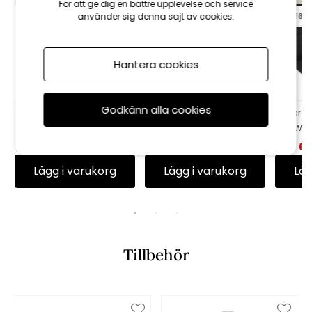
För att ge dig en bättre upplevelse och service
använder sig denna sajt av cookies.
till 16/8
till 16/8
till 16/8
Hantera cookies
Godkänn alla cookies
Universaldyna
River sittdyna -
Porto
Canyon - taupe
beige rustic
woo
struktur
468 kr
520 kr
446 kr
495 kr
60
Lägg i varukorg
Lägg i varukorg
Läg
Tillbehör