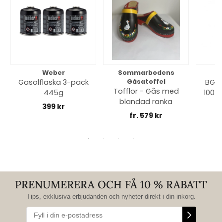
Weber
Sommarbodens
Bi
Gasolflaska 3-pack
Gåsatoffel
BGE 
Tofflor - Gås med
445g
100% 
blandad ranka
399 kr
fr. 579 kr
PRENUMERERA OCH FÅ 10 % RABATT
Tips, exklusiva erbjudanden och nyheter direkt i din inkorg.