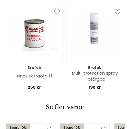
Brafab
Brafab
Multi protection spray
Kinesisk träolja 1 l
- ofärgad
250 kr
190 kr
Se fler varor
Spara 10%
Spara 10%
Spara 