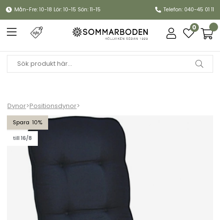
Mån-Fre: 10-18 Lör: 10-15 Sön: 11-15
Telefon: 040-45 01 11
0
Dynor
>
Positionsdynor
>
Positionsdyna woodline - marin
10
till 16/8