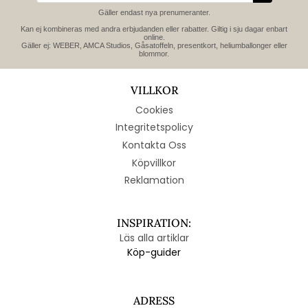
Gäller endast nya prenumeranter.
Kan ej kombineras med andra erbjudanden eller rabatter. Giltig i sju dagar enbart
online.
Gäller ej: WEBER, AMCA Studios, Gåsatoffeln, presentkort, heliumballonger eller
blommor.
VILLKOR
Cookies
Integritetspolicy
Kontakta Oss
Köpvillkor
Reklamation
INSPIRATION:
Läs alla artiklar
Köp-guider
ADRESS