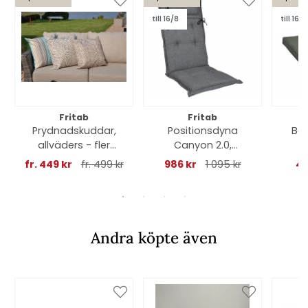
till 16/8
till 16/8
Fritab
Fritab
Prydnadskuddar,
Positionsdyna
Bor
allväders - fler
Canyon 2.0,
C
storlekar-/färger
nackkudde (tjock) -
fr. 449 kr
fr. 499 kr
986 kr
1 095 kr
41
oxfordgrå
Andra köpte även