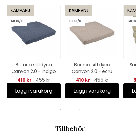
KAMPANJ
KAMPANJ
KAMP
till 16/8
till 16/8
till 16/8
Borneo sittdyna
Borneo sittdyna
Snur
Canyon 2.0 - indigo
Canyon 2.0 - ecru
f
410 kr
455 kr
410 kr
455 kr
92
Lägg i varukorg
Lägg i varukorg
Läg
Tillbehör