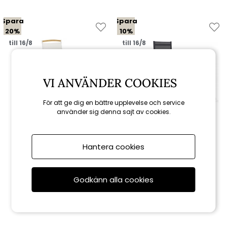
Spara
Spara
20%
10%
till 16/8
till 16/8
VI ANVÄNDER COOKIES
För att ge dig en bättre upplevelse och service
använder sig denna sajt av cookies.
Brafab
Brafab
Andy positionsstol - light
Avanti positionsstol -
Hantera cookies
grey/offwhite teak
antracit/grå
1 512 kr
1 971 kr
1 890 kr
2 190 kr
Godkänn alla cookies
Rekommenderade tillbehör