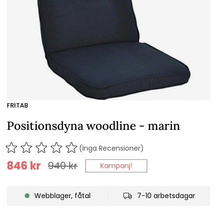
FRITAB
Positionsdyna woodline - marin
(Inga Recensioner)
846
kr
940
kr
Kampanj!
Webblager, fåtal
7-10 arbetsdagar