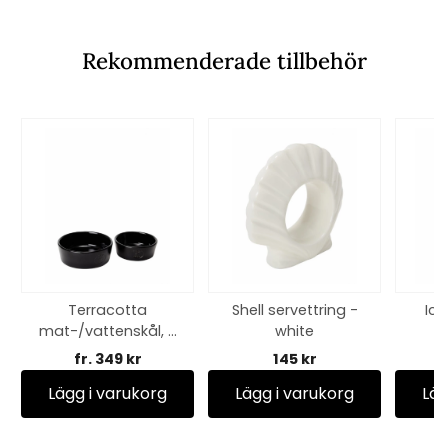
Rekommenderade tillbehör
Terracotta
Shell servettring -
Ico
mat-/vattenskål, 2
white
storlekar - black
jacq
fr. 349 kr
145 kr
dre
Lägg i varukorg
Lägg i varukorg
Läg