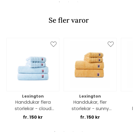
Se fler varor
Lexington
Lexington
Handdukar flera
Handdukar, fler
storlekar - cloud
storlekar - sunny
bo
blue
yellow
kö
fr. 150 kr
fr. 150 kr
g