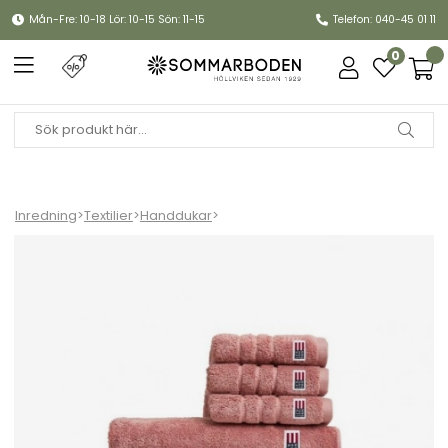
Mån-Fre: 10-18 Lör: 10-15 Sön: 11-15
Telefon: 040-45 01 11
0
Inredning
>
Textilier
>
Handdukar
>
Handdukar, fler storlekar - lavender