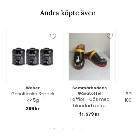
Andra köpte även
Weber
Sommarbodens
Bi
Gasolflaska 3-pack
Gåsatoffel
BGE 
Tofflor - Gås med
445g
100% 
blandad ranka
399 kr
fr. 579 kr